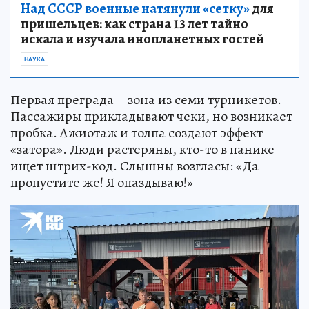
Над СССР военные натянули «сетку»
для
пришельцев: как страна 13 лет тайно
искала и изучала инопланетных гостей
НАУКА
Первая преграда – зона из семи турникетов.
Пассажиры прикладывают чеки, но возникает
пробка. Ажиотаж и толпа создают эффект
«затора». Люди растеряны, кто-то в панике
ищет штрих-код. Слышны возгласы: «Да
пропустите же! Я опаздываю!»