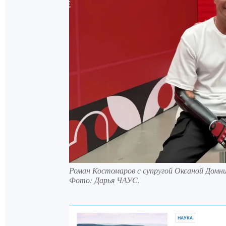
Роман Костомаров с супругой Оксаной Домни
Фото:
Дарья ЧАУС.
НАУКА