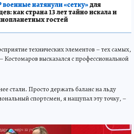
 военные натянули «сетку»
для
в: как страна 13 лет тайно искала и
инопланетных гостей
осприятие технических элементов – тех самых,
 – Костомаров высказался с профессиональной
ее стали. Просто держать баланс на льду
иональный спортсмен, я нащупал эту точку, –