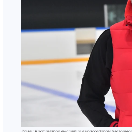
Роман Костомаров выступил амбассадором благотвори