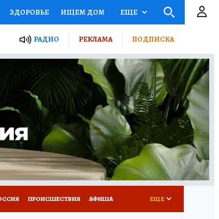
ЗДОРОВЬЕ
ИЩЕМ ДОМ
ЕЩЕ
ЫЕ ПРОЕКТЫ РОССИИ
РАДИО
РЕКЛАМА
ПОДПИСКА
КРЕТЫ
ПУТЕВОДИТЕЛЬ
 ЖЕЛЕЗА
ТУРИЗМ
Д ПОТРЕБИТЕЛЯ
ВСЕ О КП
ОССИЯ
ПРОИСШЕСТВИЯ
АФИША
ЕЩЕ