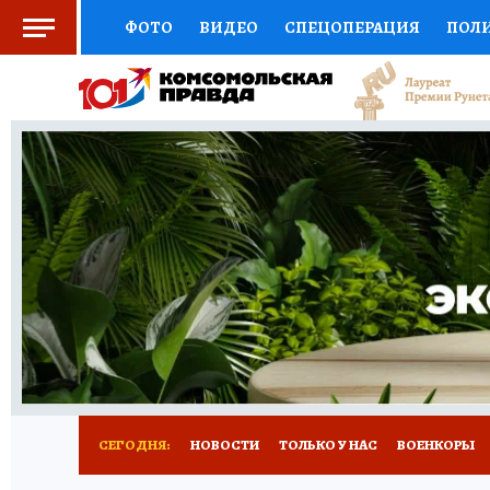
ФОТО
ВИДЕО
СПЕЦОПЕРАЦИЯ
ПОЛ
СОЦПОДДЕРЖКА
НАУКА
СПОРТ
КО
ВЫБОР ЭКСПЕРТОВ
ДОКТОР
ФИНАНС
КНИЖНАЯ ПОЛКА
ПРОГНОЗЫ НА СПОРТ
ПРЕСС-ЦЕНТР
НЕДВИЖИМОСТЬ
ТЕЛЕ
РАДИО КП
РЕКЛАМА
ТЕСТЫ
НОВОЕ 
СЕГОДНЯ:
НОВОСТИ
ТОЛЬКО У НАС
ВОЕНКОРЫ