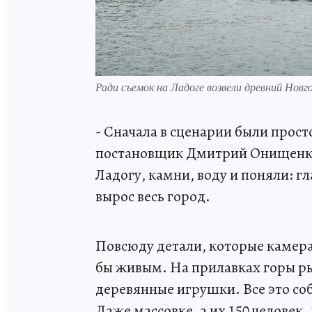
Ради съемок на Ладоге возвели древний Нов
- Сначала в сценарии были прост
постановщик Дмитрий Онищенко.
Ладогу, камни, воду и поняли: г
вырос весь город.
Повсюду детали, которые камера 
бы живым. На прилавках горы р
деревянные игрушки. Все это со
Даже массовке, а их 150 человек