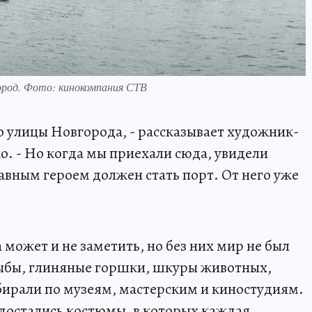
город. Фото: кинокомпания СТВ
о улицы Новгорода, - рассказывает художник-
 - Но когда мы приехали сюда, увидели
лавным героем должен стать порт. От него уже
может и не заметить, но без них мир не был
ыбы, глиняные горшки, шкуры животных,
бирали по музеям, мастерским и киностудиям.
, достались костюмы, в которых каждая