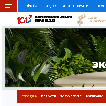
ФОТО
ВИДЕО
СПЕЦОПЕРАЦИЯ
ПОЛ
СОЦПОДДЕРЖКА
НАУКА
СПОРТ
КО
ВЫБОР ЭКСПЕРТОВ
ДОКТОР
ФИНАНС
КНИЖНАЯ ПОЛКА
ПРОГНОЗЫ НА СПОРТ
ПРЕСС-ЦЕНТР
НЕДВИЖИМОСТЬ
ТЕЛЕ
РАДИО КП
РЕКЛАМА
ТЕСТЫ
НОВОЕ 
СЕГОДНЯ:
НОВОСТИ
ТОЛЬКО У НАС
ВОЕНКОРЫ