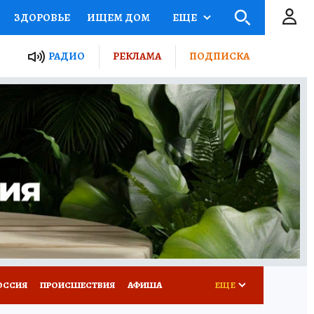
ЗДОРОВЬЕ
ИЩЕМ ДОМ
ЕЩЕ
ЫЕ ПРОЕКТЫ РОССИИ
РАДИО
РЕКЛАМА
ПОДПИСКА
КРЕТЫ
ПУТЕВОДИТЕЛЬ
 ЖЕЛЕЗА
ТУРИЗМ
Д ПОТРЕБИТЕЛЯ
ВСЕ О КП
ОССИЯ
ПРОИСШЕСТВИЯ
АФИША
ЕЩЕ