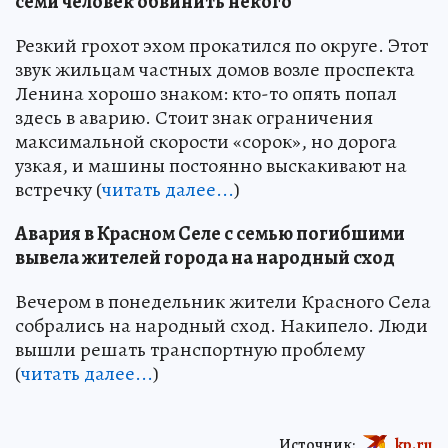
семи человек обвинить некого
Резкий грохот эхом прокатился по округе. Этот
звук жильцам частных домов возле проспекта
Ленина хорошо знаком: кто-то опять попал
здесь в аварию. Стоит знак ограничения
максимальной скорости «сорок», но дорога
узкая, и машины постоянно выскакивают на
встречку (
читать далее...
)
Авария в Красном Селе с семью погибшими
вывела жителей города на народный сход
Вечером в понедельник жители Красного Села
собрались на народный сход. Накипело. Люди
вышли решать транспортную проблему
(
читать далее...
)
Источник:
kp.ru