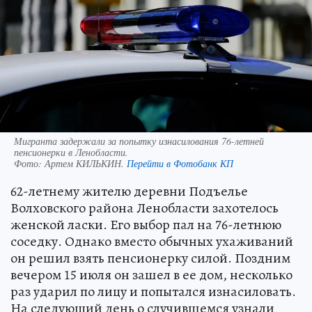
Мигранта задержали за попытку изнасилования 76-летней
пенсионерки в Ленобласти.
Фото:
Артем КИЛЬКИН.
Перейти в Фотобанк КП
62-летнему жителю деревни Подъелье
Волховского района Ленобласти захотелось
женской ласки. Его выбор пал на 76-летнюю
соседку. Однако вместо обычных ухаживаний
он решил взять пенсионерку силой. Поздним
вечером 15 июля он зашел в ее дом, несколько
раз ударил по лицу и попытался изнасиловать.
На следующий день о случившемся узнали