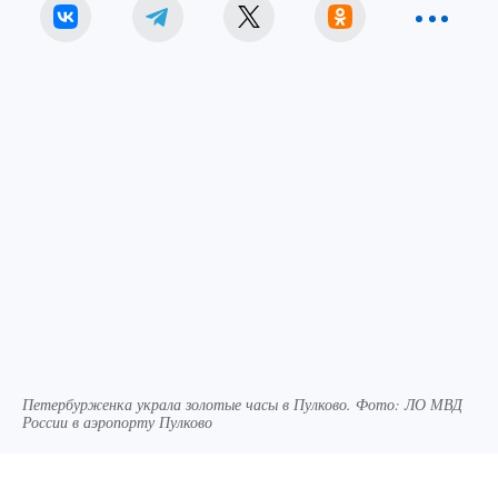
Петербурженка украла золотые часы в Пулково. Фото: ЛО МВД
России в аэропорту Пулково
В Пулково задержали петербурженку,
укравшую золотые часы у незнакомки: