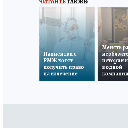
ЧИТАЙТЕ
ТАКЖЕ:
Менять р
Пациентки с
необязате
РМЖ хотят
истории 
получить право
в одной
на излечение
компани