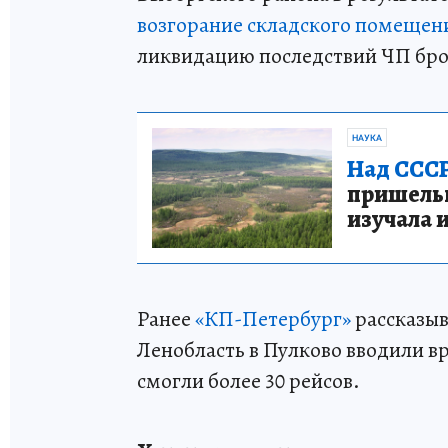
возгорание складского помещен
ликвидацию последствий ЧП бро
НАУКА
Над СССР
пришельце
изучала 
Ранее
«КП-Петербург»
рассказыв
Ленобласть в Пулково вводили в
смогли более 30 рейсов.