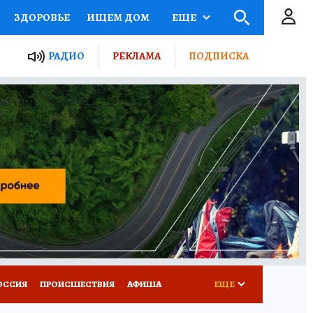
ЗДОРОВЬЕ
ИЩЕМ ДОМ
ЕЩЕ
ЫЕ ПРОЕКТЫ РОССИИ
РАДИО
РЕКЛАМА
ПОДПИСКА
КРЕТЫ
ПУТЕВОДИТЕЛЬ
 ЖЕЛЕЗА
ТУРИЗМ
Д ПОТРЕБИТЕЛЯ
ВСЕ О КП
ОССИЯ
ПРОИСШЕСТВИЯ
АФИША
ЕЩЕ