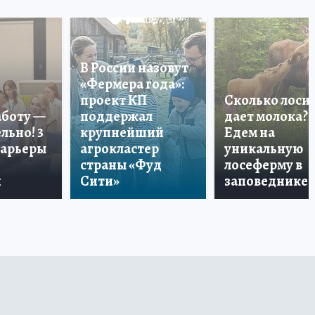
В России назовут
«Фермера года»:
проект КП
Сколько лоси
аботу —
поддержал
дает молока?
льно! 3
крупнейший
Едем на
карьеры
агрокластер
уникальную
страны «Фуд
лосеферму в
и
Сити»
заповеднике!