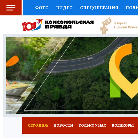
ФОТО
ВИДЕО
СПЕЦОПЕРАЦИЯ
ПОЛ
СОЦПОДДЕРЖКА
НАУКА
СПОРТ
КО
ВЫБОР ЭКСПЕРТОВ
ДОКТОР
ФИНАНС
КНИЖНАЯ ПОЛКА
ПРОГНОЗЫ НА СПОРТ
ПРЕСС-ЦЕНТР
НЕДВИЖИМОСТЬ
ТЕЛЕ
РАДИО КП
РЕКЛАМА
ТЕСТЫ
НОВОЕ 
СЕГОДНЯ:
НОВОСТИ
ТОЛЬКО У НАС
ВОЕНКОРЫ