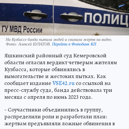
На Кузбассе банда пытала людей и снимала жертв на видео.
Фото:
Алексей БУЛАТОВ.
Перейти в Фотобанк КП
Яшкинский районный суд Кемеровской
области огласил вердикт четверым жителям
Кузбасса, которые обвинялись в
вымогательстве и жестоких пытках. Как
сообщает издание
VSE42.ru
со ссылкой на
пресс-службу суда, банда действовала три
месяца с апреля по июнь 2023 года.
- Соучастники объединились в группу,
распределили роли и разработали план:
жертвам предъявляли ложные обвинения в