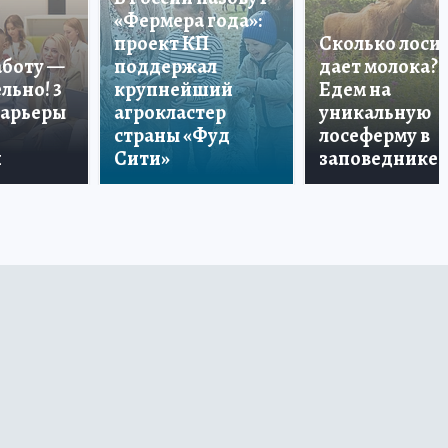
«Фермера года»:
проект КП
Сколько лоси
аботу —
поддержал
дает молока?
льно! 3
крупнейший
Едем на
карьеры
агрокластер
уникальную
страны «Фуд
лосеферму в
и
Сити»
заповеднике!