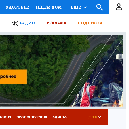
ЗДОРОВЬЕ
ИЩЕМ ДОМ
ЕЩЕ
ЫЕ ПРОЕКТЫ РОССИИ
РАДИО
РЕКЛАМА
ПОДПИСКА
КРЕТЫ
ПУТЕВОДИТЕЛЬ
 ЖЕЛЕЗА
ТУРИЗМ
Д ПОТРЕБИТЕЛЯ
ВСЕ О КП
ОССИЯ
ПРОИСШЕСТВИЯ
АФИША
ЕЩЕ