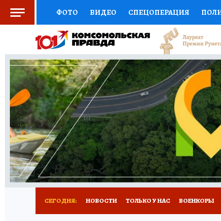
ФОТО
ВИДЕО
СПЕЦОПЕРАЦИЯ
ПОЛ
СОЦПОДДЕРЖКА
НАУКА
СПОРТ
КО
ВЫБОР ЭКСПЕРТОВ
ДОКТОР
ФИНАНС
КНИЖНАЯ ПОЛКА
ПРОГНОЗЫ НА СПОРТ
ПРЕСС-ЦЕНТР
НЕДВИЖИМОСТЬ
ТЕЛЕ
РАДИО КП
РЕКЛАМА
ТЕСТЫ
НОВОЕ 
СЕГОДНЯ:
НОВОСТИ
ТОЛЬКО У НАС
ВОЕНКОРЫ