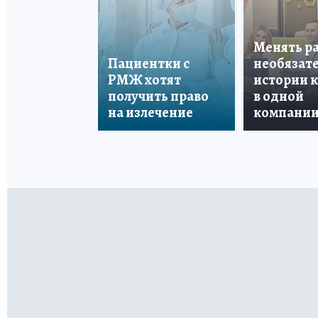
Менять р
Пациентки с
необязате
РМЖ хотят
истории 
получить право
в одной
на излечение
компани