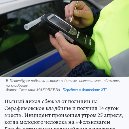
В Петербурге поймали пьяного водителя, пытавшегося сбежать
на кладбище.
Фото:
Светлана МАКОВЕЕВА.
Перейти в Фотобанк КП
Пьяный лихач сбежал от полиции на
Серафимовское кладбище и получил 14 суток
ареста. Инцидент произошел утром 25 апреля,
когда молодого человека на «Фольксваген
Гольф» остановили полицейские в переулке