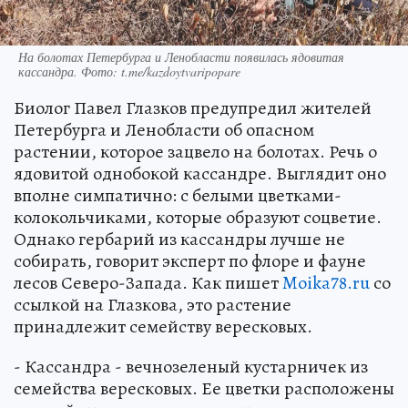
На болотах Петербурга и Ленобласти появилась ядовитая
кассандра. Фото: t.me/kazdoytvaripopare
Биолог Павел Глазков предупредил жителей
Петербурга и Ленобласти об опасном
растении, которое зацвело на болотах. Речь о
ядовитой однобокой кассандре. Выглядит оно
вполне симпатично: с белыми цветками-
колокольчиками, которые образуют соцветие.
Однако гербарий из кассандры лучше не
собирать, говорит эксперт по флоре и фауне
лесов Северо-Запада. Как пишет
Moika78.ru
со
ссылкой на Глазкова, это растение
принадлежит семейству вересковых.
- Кассандра - вечнозеленый кустарничек из
семейства вересковых. Ее цветки расположены