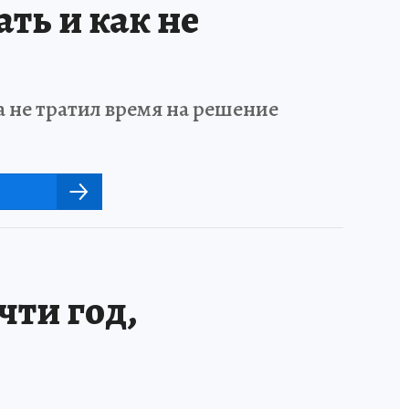
ать и как не
а не тратил время на решение
ти год,