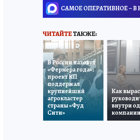
САМОЕ ОПЕРАТИВНОЕ – В
ЧИТАЙТЕ
ТАКЖЕ:
В России назовут
«Фермера года»:
проект КП
поддержал
крупнейший
Как вырас
агрокластер
руководи
страны «Фуд
внутри о
Сити»
компани