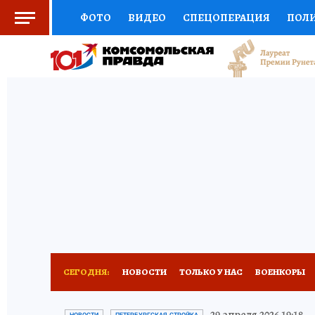
ФОТО
ВИДЕО
СПЕЦОПЕРАЦИЯ
ПОЛ
СОЦПОДДЕРЖКА
НАУКА
СПОРТ
КО
ВЫБОР ЭКСПЕРТОВ
ДОКТОР
ФИНАНС
КНИЖНАЯ ПОЛКА
ПРОГНОЗЫ НА СПОРТ
ПРЕСС-ЦЕНТР
НЕДВИЖИМОСТЬ
ТЕЛЕ
РАДИО КП
РЕКЛАМА
ТЕСТЫ
НОВОЕ 
СЕГОДНЯ:
НОВОСТИ
ТОЛЬКО У НАС
ВОЕНКОРЫ
ПЕТЕРБУРГСКАЯ СТРОЙКА
НЕИЗВЕСТНАЯ