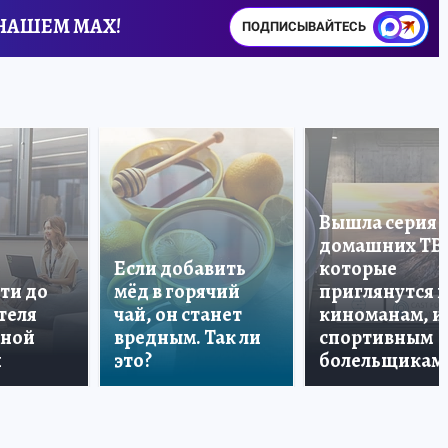
 НАШЕМ MAX!
ПОДПИСЫВАЙТЕСЬ
Вышла серия
домашних ТВ
Если добавить
которые
ти до
мёд в горячий
приглянутся 
теля
чай, он станет
киноманам, и
дной
вредным. Так ли
спортивным
и
это?
болельщикам