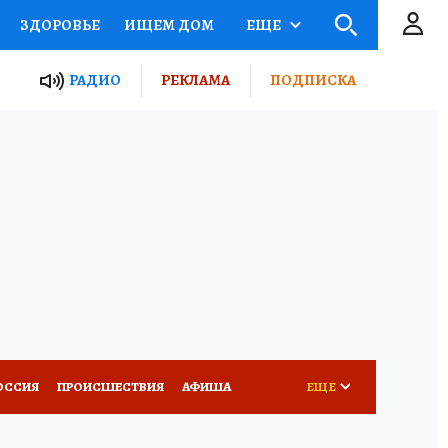
ЗДОРОВЬЕ
ИЩЕМ ДОМ
ЕЩЕ
ЫЕ ПРОЕКТЫ РОССИИ
РАДИО
РЕКЛАМА
ПОДПИСКА
КРЕТЫ
ПУТЕВОДИТЕЛЬ
 ЖЕЛЕЗА
ТУРИЗМ
Д ПОТРЕБИТЕЛЯ
ВСЕ О КП
ОССИЯ
ПРОИСШЕСТВИЯ
АФИША
ЕЩЕ