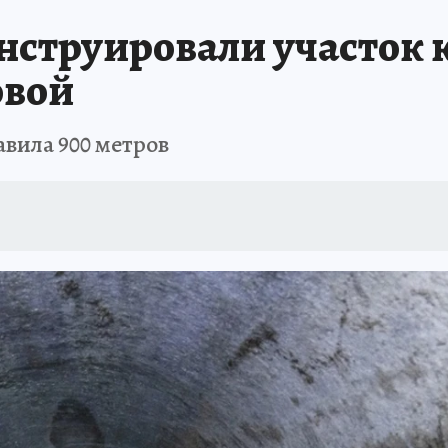
нструировали участок к
овой
авила 900 метров