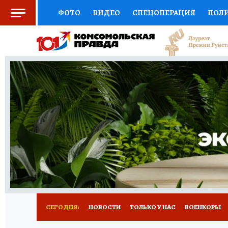
ФОТО
ВИДЕО
СПЕЦОПЕРАЦИЯ
ПОЛ
СОЦПОДДЕРЖКА
НАУКА
СПОРТ
КО
ВЫБОР ЭКСПЕРТОВ
ДОКТОР
ФИНАНС
КНИЖНАЯ ПОЛКА
ПРОГНОЗЫ НА СПОРТ
ПРЕСС-ЦЕНТР
НЕДВИЖИМОСТЬ
ТЕЛЕ
РАДИО КП
РЕКЛАМА
ТЕСТЫ
НОВОЕ 
СЕГОДНЯ:
НОВОСТИ
ТОЛЬКО У НАС
ВОЕНКОРЫ