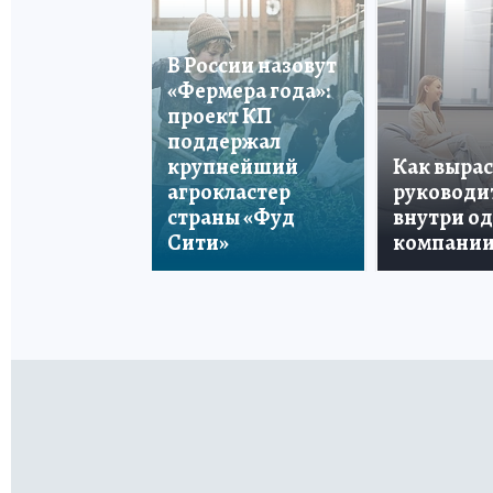
В России назовут
«Фермера года»:
проект КП
поддержал
крупнейший
Как вырас
агрокластер
руководи
страны «Фуд
внутри о
Сити»
компани