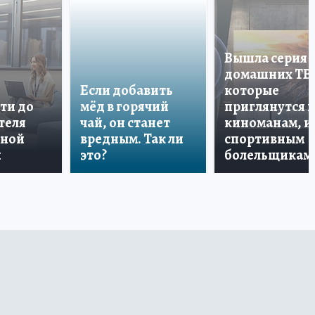
Вышла серия
домашних ТВ
Если добавить
которые
ти до
мёд в горячий
приглянутся 
теля
чай, он станет
киноманам, и
дной
вредным. Так ли
спортивным
и
это?
болельщикам