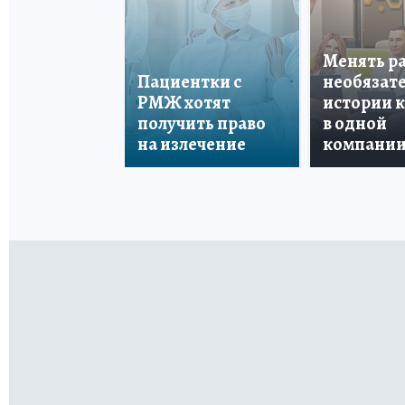
Менять р
Пациентки с
необязате
РМЖ хотят
истории 
получить право
в одной
на излечение
компани