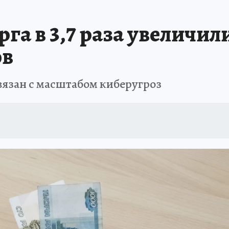
 БЛОКАДА
ИСПЫТАНО НА СЕБЕ
а в 3,7 раза увеличил
ов
вязан с масштабом киберугроз