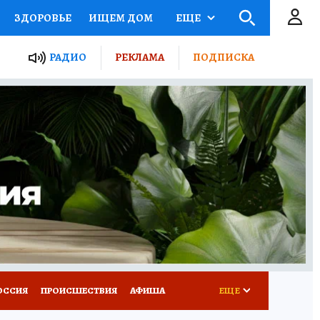
ЗДОРОВЬЕ
ИЩЕМ ДОМ
ЕЩЕ
ЫЕ ПРОЕКТЫ РОССИИ
РАДИО
РЕКЛАМА
ПОДПИСКА
КРЕТЫ
ПУТЕВОДИТЕЛЬ
 ЖЕЛЕЗА
ТУРИЗМ
Д ПОТРЕБИТЕЛЯ
ВСЕ О КП
ОССИЯ
ПРОИСШЕСТВИЯ
АФИША
ЕЩЕ