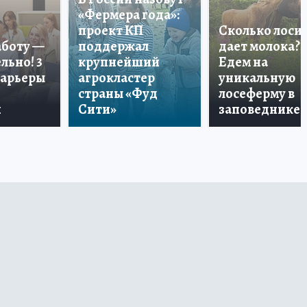
«Фермера года»:
проект КП
Сколько лоси
аботу —
поддержал
дает молока?
льно! 3
крупнейший
Едем на
карьеры
агрокластер
уникальную
страны «Фуд
лосеферму в
и
Сити»
заповеднике!