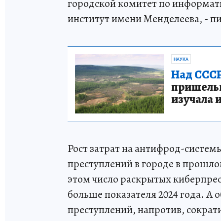
городской комитет по информати
институт имени Менделеева, - п
НАУКА
Над СССР
пришельце
изучала 
Рост затрат на антифрод-системы
преступлений в городе в прошло
этом число раскрытых киберпрес
больше показателя 2024 года. А 
преступлений, напротив, сократи