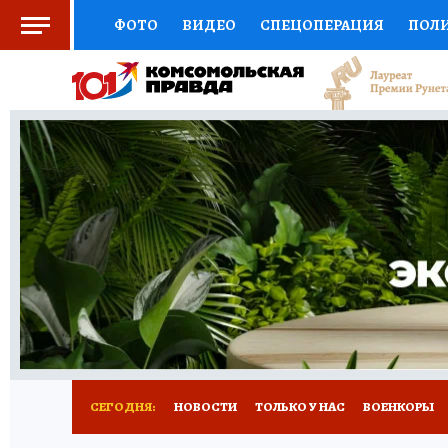
ФОТО
ВИДЕО
СПЕЦОПЕРАЦИЯ
ПОЛ
СОЦПОДДЕРЖКА
НАУКА
СПОРТ
КО
ВЫБОР ЭКСПЕРТОВ
ДОКТОР
ФИНАНС
КНИЖНАЯ ПОЛКА
ПРОГНОЗЫ НА СПОРТ
ПРЕСС-ЦЕНТР
НЕДВИЖИМОСТЬ
ТЕЛЕ
РАДИО КП
РЕКЛАМА
ТЕСТЫ
НОВОЕ 
СЕГОДНЯ:
НОВОСТИ
ТОЛЬКО У НАС
ВОЕНКОРЫ