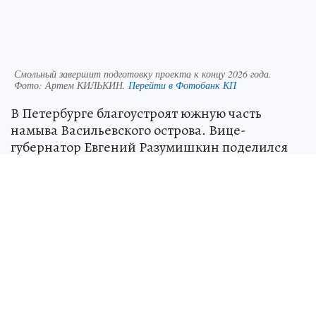
Смольный завершит подготовку проекта к концу 2026 года.
Фото:
Артем КИЛЬКИН.
Перейти в Фотобанк КП
В Петербурге благоустроят южную часть
намыва Васильевского острова. Вице-
губернатор Евгений Разумишкин поделился
планами по благоустройству южной части
намывного Васильевского острова. По словам
вице-губернатора, в настоящее время идет
разработка технического задания, после чего
начнется проектирование.
-
Проектирование будет включать
общественные обсуждения с жителями. В ходе
этих обсуждений планируется определить, где
должны располагаться различные зоны, такие