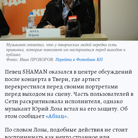
Музыкант отметил, что у творческих людей нередко есть
привычки, которые помогают им настроиться перед выходом к
публике.
Фото:
Иван ПРОХОРОВ.
Перейти в Фотобанк КП
Певец SHAMAN оказался в центре обсуждений
после концерта в Твери, где артист
перекрестился перед своими портретами
перед выходом на сцену. Часть пользователей в
Сети раскритиковала исполнителя, однако
музыкант Юрий Лоза встал на его защиту. Об
этом сообщает
«Абзац»
.
По словам Лозы, подобные действия не стоит
воспринимать как нечто странное или