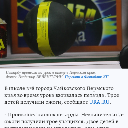
Петарду пронесли на урок в школу в Пермском крае.
Фото:
Владимир ВЕЛЕНГУРИН.
Перейти в Фотобанк КП
В школе №8 города Чайковского Пермского
края во время урока взорвалась петарда. Трое
детей получили ожоги, сообщает
URA.RU
.
- Произошел хлопок петарды. Незначительные
ожоги получили трое учащихся. Двое детей в