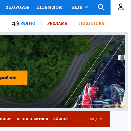
ЗДОРОВЬЕ
ИЩЕМ ДОМ
ЕЩЕ
ЫЕ ПРОЕКТЫ РОССИИ
РАДИО
РЕКЛАМА
ПОДПИСКА
КРЕТЫ
ПУТЕВОДИТЕЛЬ
 ЖЕЛЕЗА
ТУРИЗМ
Д ПОТРЕБИТЕЛЯ
ВСЕ О КП
ОССИЯ
ПРОИСШЕСТВИЯ
АФИША
ЕЩЕ