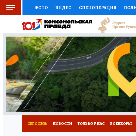
ФОТО
ВИДЕО
СПЕЦОПЕРАЦИЯ
ПОЛ
СОЦПОДДЕРЖКА
НАУКА
СПОРТ
КО
ВЫБОР ЭКСПЕРТОВ
ДОКТОР
ФИНАНС
КНИЖНАЯ ПОЛКА
ПРОГНОЗЫ НА СПОРТ
ПРЕСС-ЦЕНТР
НЕДВИЖИМОСТЬ
ТЕЛЕ
РАДИО КП
РЕКЛАМА
ТЕСТЫ
НОВОЕ 
СЕГОДНЯ:
НОВОСТИ
ТОЛЬКО У НАС
ВОЕНКОРЫ