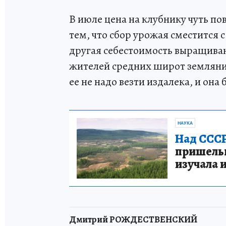
В июле цена на клубнику чуть по
тем, что сбор урожая сместится с
другая себестоимость выращиван
жителей средних широт земляник
ее не надо везти издалека, и она 
НАУКА
Над СССР
пришельце
изучала 
Дмитрий РОЖДЕСТВЕНСКИЙ