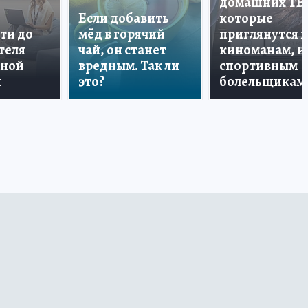
домашних ТВ
Если добавить
которые
ти до
мёд в горячий
приглянутся 
теля
чай, он станет
киноманам, и
дной
вредным. Так ли
спортивным
и
это?
болельщикам