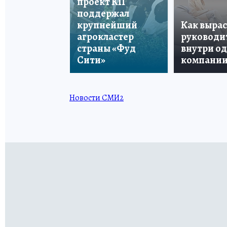
проект КП
поддержал
крупнейший
Как вырас
агрокластер
руководи
страны «Фуд
внутри о
Сити»
компани
Новости СМИ2