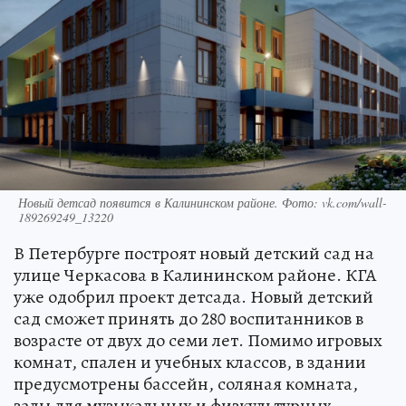
Новый детсад появится в Калининском районе. Фото: vk.com/wall-
189269249_13220
В Петербурге построят новый детский сад на
улице Черкасова в Калининском районе. КГА
уже одобрил проект детсада. Новый детский
сад сможет принять до 280 воспитанников в
возрасте от двух до семи лет. Помимо игровых
комнат, спален и учебных классов, в здании
предусмотрены бассейн, соляная комната,
залы для музыкальных и физкультурных