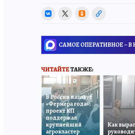
САМОЕ ОПЕРАТИВНОЕ – В
ЧИТАЙТЕ
ТАКЖЕ:
В России назовут
«Фермера года»:
проект КП
поддержал
крупнейший
Как вырас
агрокластер
руководи