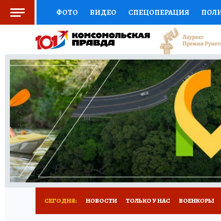
ФОТО
ВИДЕО
СПЕЦОПЕРАЦИЯ
ПОЛ
СОЦПОДДЕРЖКА
НАУКА
СПОРТ
КО
ВЫБОР ЭКСПЕРТОВ
ДОКТОР
ФИНАНС
КНИЖНАЯ ПОЛКА
ПРОГНОЗЫ НА СПОРТ
ПРЕСС-ЦЕНТР
НЕДВИЖИМОСТЬ
ТЕЛЕ
РАДИО КП
РЕКЛАМА
ТЕСТЫ
НОВОЕ 
СЕГОДНЯ:
НОВОСТИ
ТОЛЬКО У НАС
ВОЕНКОРЫ