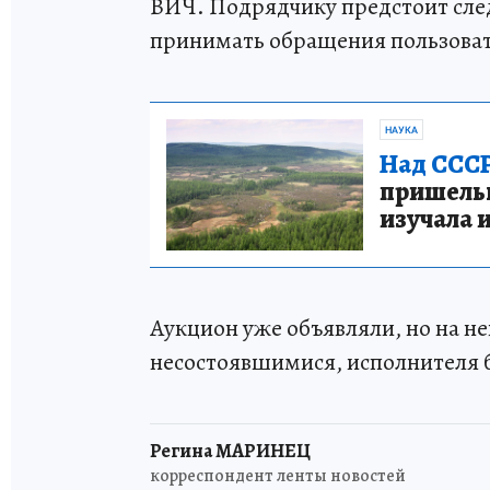
ВИЧ. Подрядчику предстоит след
принимать обращения пользоват
НАУКА
Над СССР
пришельце
изучала 
Аукцион уже объявляли, но на не
несостоявшимися, исполнителя б
Регина МАРИНЕЦ
корреспондент ленты новостей