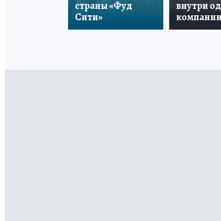
страны «Фуд
внутри о
Сити»
компани