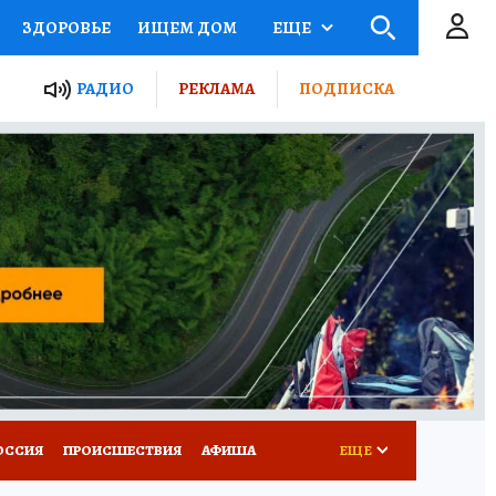
ЗДОРОВЬЕ
ИЩЕМ ДОМ
ЕЩЕ
ЫЕ ПРОЕКТЫ РОССИИ
РАДИО
РЕКЛАМА
ПОДПИСКА
КРЕТЫ
ПУТЕВОДИТЕЛЬ
 ЖЕЛЕЗА
ТУРИЗМ
Д ПОТРЕБИТЕЛЯ
ВСЕ О КП
ОССИЯ
ПРОИСШЕСТВИЯ
АФИША
ЕЩЕ