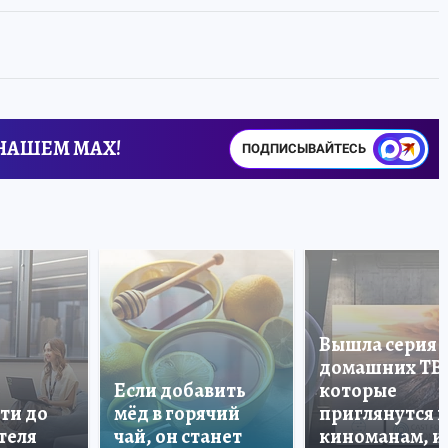
 НАШЕМ MAX!
ПОДПИСЫВАЙТЕСЬ
Вышла серия
домашних ТВ
Если добавить
которые
ти до
мёд в горячий
приглянутся 
теля
чай, он станет
киноманам, и