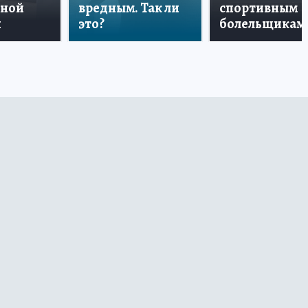
дной
вредным. Так ли
спортивным
и
это?
болельщикам