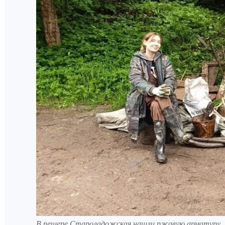
В пещере Староладожская нашли ржавую арматуру, 