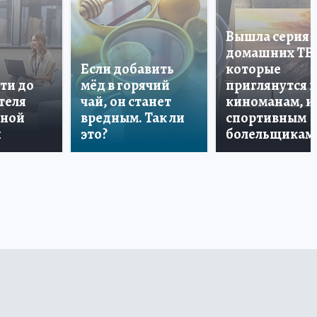
Вышла серия
домашних ТВ
Если добавить
которые
ти до
мёд в горячий
приглянутся 
теля
чай, он станет
киноманам, и
дной
вредным. Так ли
спортивным
и
это?
болельщикам