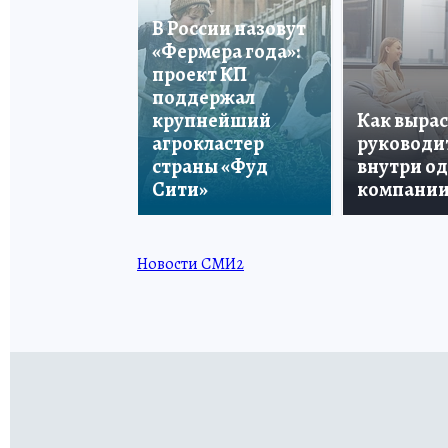
В России назовут
«Фермера года»:
проект КП
поддержал
крупнейший
Как вырас
агрокластер
руководи
страны «Фуд
внутри о
Сити»
компани
Новости СМИ2