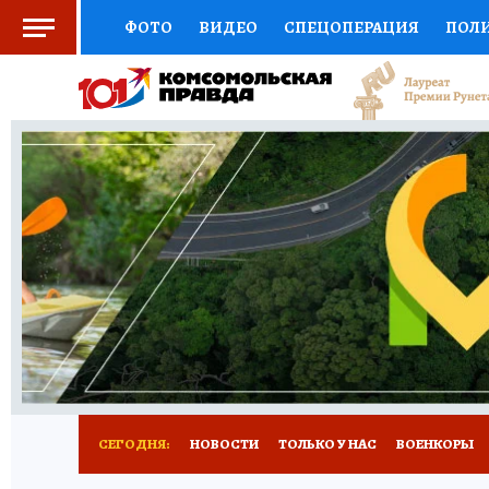
ФОТО
ВИДЕО
СПЕЦОПЕРАЦИЯ
ПОЛ
СОЦПОДДЕРЖКА
НАУКА
СПОРТ
КО
ВЫБОР ЭКСПЕРТОВ
ДОКТОР
ФИНАНС
КНИЖНАЯ ПОЛКА
ПРОГНОЗЫ НА СПОРТ
ПРЕСС-ЦЕНТР
НЕДВИЖИМОСТЬ
ТЕЛЕ
РАДИО КП
РЕКЛАМА
ТЕСТЫ
НОВОЕ 
СЕГОДНЯ:
НОВОСТИ
ТОЛЬКО У НАС
ВОЕНКОРЫ