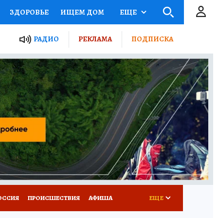
ЗДОРОВЬЕ
ИЩЕМ ДОМ
ЕЩЕ
ЫЕ ПРОЕКТЫ РОССИИ
РАДИО
РЕКЛАМА
ПОДПИСКА
КРЕТЫ
ПУТЕВОДИТЕЛЬ
 ЖЕЛЕЗА
ТУРИЗМ
Д ПОТРЕБИТЕЛЯ
ВСЕ О КП
ОССИЯ
ПРОИСШЕСТВИЯ
АФИША
ЕЩЕ