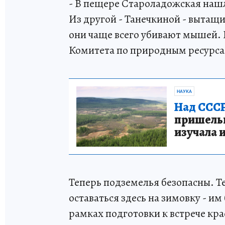
- В пещере Староладожская наш
Из другой - Танечкиной - вытащ
они чаще всего убивают мышей. В
Комитета по природным ресурса
НАУКА
Над СССР
пришельце
изучала 
Теперь подземелья безопасны. Т
оставаться здесь на зимовку - и
рамках подготовки к встрече к