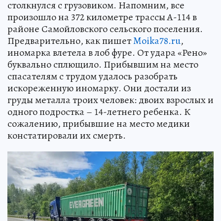
столкнулся с грузовиком. Напомним, все
произошло на 372 километре трассы А-114 в
районе Самойловского сельского поселения.
Предварительно, как пишет
Moika78.ru
,
иномарка влетела в лоб фуре. От удара «Рено»
буквально сплющило. Прибывшим на место
спасателям с трудом удалось разобрать
искореженную иномарку. Они достали из
груды металла троих человек: двоих взрослых и
одного подростка – 14-летнего ребенка. К
сожалению, прибывшие на место медики
констатировали их смерть.