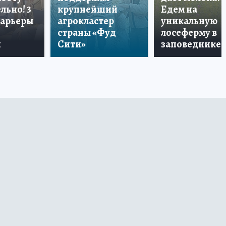
льно! 3
крупнейший
Едем на
карьеры
агрокластер
уникальную
страны «Фуд
лосеферму в
и
Сити»
заповеднике!