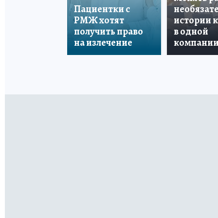
Пациентки с
необязате
РМЖ хотят
истории 
получить право
в одной
на излечение
компани