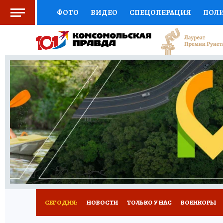
ФОТО
ВИДЕО
СПЕЦОПЕРАЦИЯ
ПОЛ
СОЦПОДДЕРЖКА
НАУКА
СПОРТ
КО
ВЫБОР ЭКСПЕРТОВ
ДОКТОР
ФИНАНС
КНИЖНАЯ ПОЛКА
ПРОГНОЗЫ НА СПОРТ
ПРЕСС-ЦЕНТР
НЕДВИЖИМОСТЬ
ТЕЛЕ
РАДИО КП
РЕКЛАМА
ТЕСТЫ
НОВОЕ 
СЕГОДНЯ:
НОВОСТИ
ТОЛЬКО У НАС
ВОЕНКОРЫ