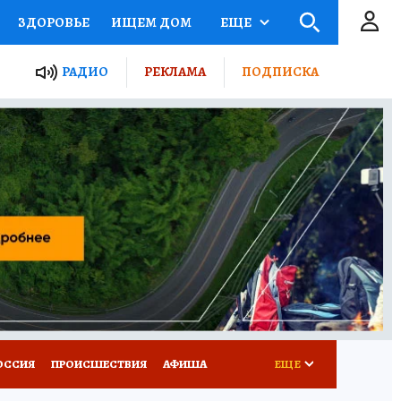
ЗДОРОВЬЕ
ИЩЕМ ДОМ
ЕЩЕ
ЫЕ ПРОЕКТЫ РОССИИ
РАДИО
РЕКЛАМА
ПОДПИСКА
КРЕТЫ
ПУТЕВОДИТЕЛЬ
 ЖЕЛЕЗА
ТУРИЗМ
Д ПОТРЕБИТЕЛЯ
ВСЕ О КП
ОССИЯ
ПРОИСШЕСТВИЯ
АФИША
ЕЩЕ