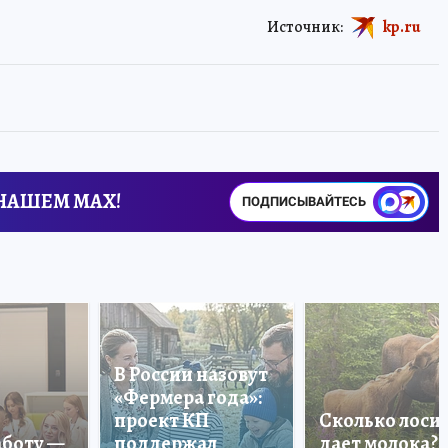
Источник:
kp.ru
 НАШЕМ MAX!
ПОДПИСЫВАЙТЕСЬ
В России назовут
«Фермера года»:
проект КП
Сколько лоси
аботу —
поддержал
дает молока?