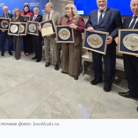
очник фото: lenoblzaks.ru.