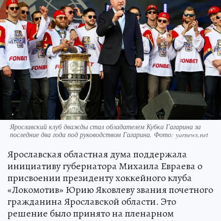
Ярославский клуб дважды стал обладателем Кубка Гагарина за
последние два года под руководством Гагарина. Фото: yarnews.net
Ярославская областная дума поддержала
инициативу губернатора Михаила Евраева о
присвоении президенту хоккейного клуба
«Локомотив» Юрию Яковлеву звания почетного
гражданина Ярославской области. Это
решение было принято на пленарном