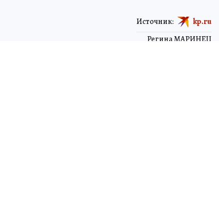
Источник:
kp.ru
Регина МАРИНЕЦ
корреспондент ленты новостей
ЧИТАЙТЕ НАС В МАХ!
Ржу не переставая, это видео пересмотришь не раз