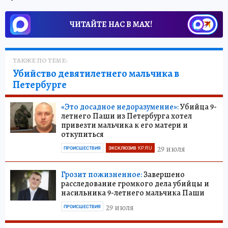
ЧИТАЙТЕ НАС В МАХ!
ТАКЖЕ ПО ТЕМЕ:
Убийство девятилетнего мальчика в
Петербурге
«Это досадное недоразумение»:
Убийца 9-
летнего Паши из Петербурга хотел
привезти мальчика к его матери и
откупиться
29 июля
ПРОИСШЕСТВИЯ
ЭКСКЛЮЗИВ KP.RU
Грозит пожизненное:
Завершено
расследование громкого дела убийцы и
насильника 9-летнего мальчика Паши
29 июля
ПРОИСШЕСТВИЯ