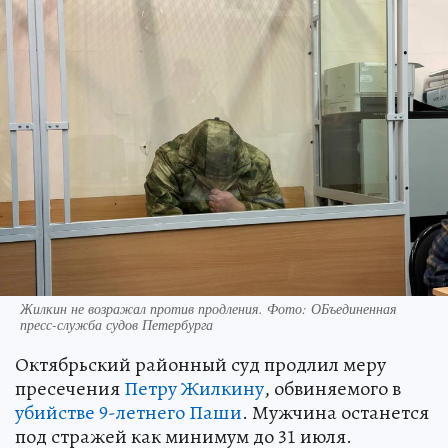
Жилкин не возражал против продления. Фото: ОБъединенная
пресс-служба судов Петербурга
Октябрьский районный суд продлил меру
пресечения
Петру Жилкину
, обвиняемого в
убийстве 9-летнего Паши
. Мужчина останется
под стражей как минимум до 31 июля.