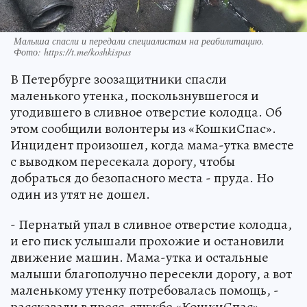
Малыша спасли и передали специалистам на реабилитацию.
Фото: https://t.me/koshkispas
В Петербурге зоозащитники спасли
маленького утенка, поскользнувшегося и
угодившего в сливное отверстие колодца. Об
этом сообщили волонтеры из «КошкиСпас».
Инцидент произошел, когда мама-утка вместе
с выводком пересекала дорогу, чтобы
добраться до безопасного места - пруда. Но
один из утят не дошел.
- Пернатый упал в сливное отверстие колодца,
и его писк услышали прохожие и остановили
движение машин. Мама-утка и остальные
малыши благополучно пересекли дорогу, а вот
маленькому утенку потребовалась помощь, -
рассказали в пресс-службе «КошкиСпас».