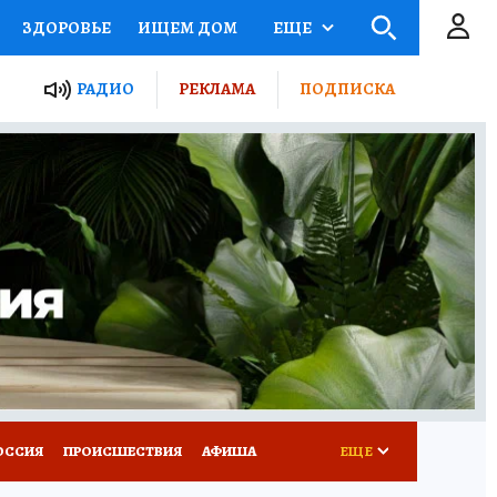
ЗДОРОВЬЕ
ИЩЕМ ДОМ
ЕЩЕ
ЫЕ ПРОЕКТЫ РОССИИ
РАДИО
РЕКЛАМА
ПОДПИСКА
КРЕТЫ
ПУТЕВОДИТЕЛЬ
 ЖЕЛЕЗА
ТУРИЗМ
Д ПОТРЕБИТЕЛЯ
ВСЕ О КП
ОССИЯ
ПРОИСШЕСТВИЯ
АФИША
ЕЩЕ