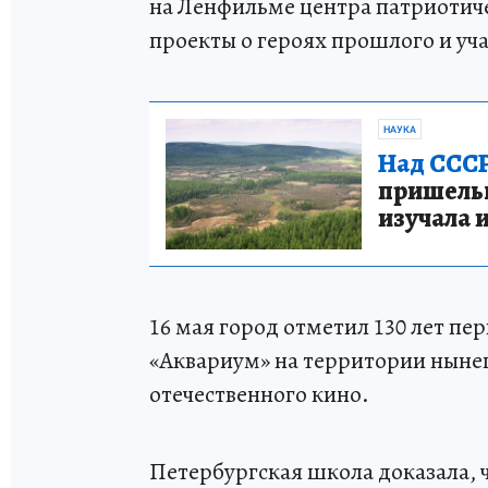
на Ленфильме центра патриотичес
проекты о героях прошлого и уч
НАУКА
Над СССР
пришельце
изучала 
16 мая город отметил 130 лет пе
«Аквариум» на территории нынеш
отечественного кино.
Петербургская школа доказала, 