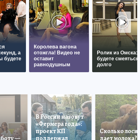
ся
Королева вагона
екунд, а
отожгла! Видео не
Ролик из Омска:
ы будете
оставит
будете смеяться
равнодушным
долго
В России назовут
«Фермера года»:
проект КП
Сколько лоси
аботу —
поддержал
дает молока?