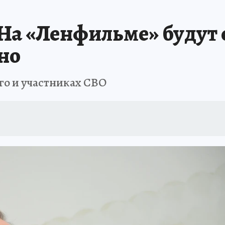
 БЛОКАДА
ИСПЫТАНО НА СЕБЕ
На «Ленфильме» будут
но
ого и участниках СВО