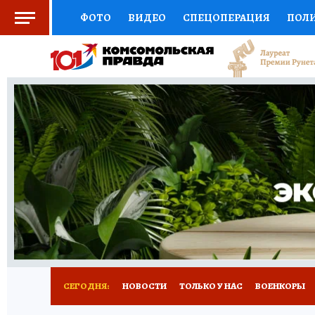
ФОТО
ВИДЕО
СПЕЦОПЕРАЦИЯ
ПОЛ
СОЦПОДДЕРЖКА
НАУКА
СПОРТ
КО
ВЫБОР ЭКСПЕРТОВ
ДОКТОР
ФИНАНС
КНИЖНАЯ ПОЛКА
ПРОГНОЗЫ НА СПОРТ
ПРЕСС-ЦЕНТР
НЕДВИЖИМОСТЬ
ТЕЛЕ
РАДИО КП
РЕКЛАМА
ТЕСТЫ
НОВОЕ 
СЕГОДНЯ:
НОВОСТИ
ТОЛЬКО У НАС
ВОЕНКОРЫ