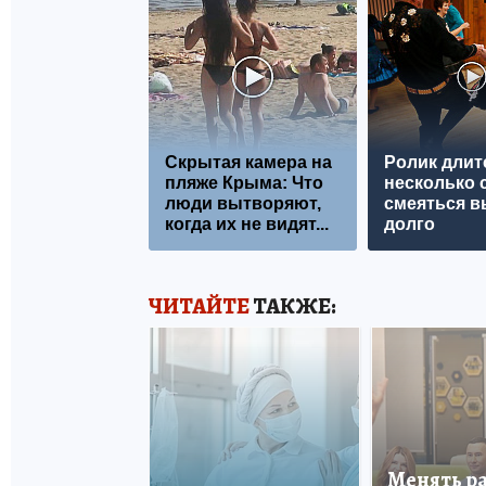
Скрытая камера на
Ролик длит
пляже Крыма: Что
несколько с
люди вытворяют,
смеяться в
когда их не видят...
долго
ЧИТАЙТЕ
ТАКЖЕ:
Менять р