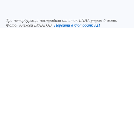
Три петербуржца пострадали от атак БПЛА утром 6 июня.
Фото:
Алексей БУЛАТОВ.
Перейти в Фотобанк КП
Три человека получили травмы после массовой
атаки БПЛА по Петербургу утром 6 июня. Об
этом сообщил губернатор Александр Беглов.
Градоначальник сообщил, что угрозу в
воздушном пространстве над Северной
столицей больше нет, все атаки отбиты. Но без
пострадавших не обошлось. Однако их
состояние не вызывает у медиков опасения, их
выписали домой.
- Российские ПВО не допустили того, чтобы
нацистские дроны причинили городу ущерб.
Состояние троих пострадавших оценивается
как легкое, врачи выписаны их домой.