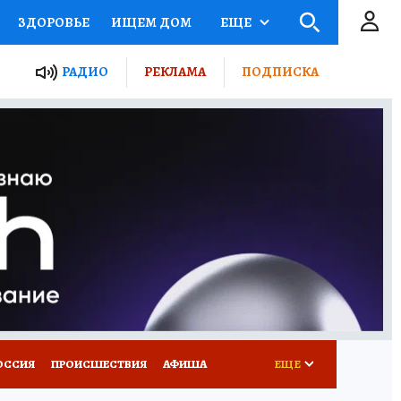
ЗДОРОВЬЕ
ИЩЕМ ДОМ
ЕЩЕ
ЫЕ ПРОЕКТЫ РОССИИ
РАДИО
РЕКЛАМА
ПОДПИСКА
КРЕТЫ
ПУТЕВОДИТЕЛЬ
 ЖЕЛЕЗА
ТУРИЗМ
Д ПОТРЕБИТЕЛЯ
ВСЕ О КП
ОССИЯ
ПРОИСШЕСТВИЯ
АФИША
ЕЩЕ