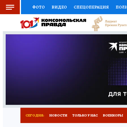
ФОТО
ВИДЕО
СПЕЦОПЕРАЦИЯ
ПОЛ
СОЦПОДДЕРЖКА
НАУКА
СПОРТ
КО
ВЫБОР ЭКСПЕРТОВ
ДОКТОР
ФИНАНС
КНИЖНАЯ ПОЛКА
ПРОГНОЗЫ НА СПОРТ
ПРЕСС-ЦЕНТР
НЕДВИЖИМОСТЬ
ТЕЛЕ
РАДИО КП
РЕКЛАМА
ТЕСТЫ
НОВОЕ 
СЕГОДНЯ:
НОВОСТИ
ТОЛЬКО У НАС
ВОЕНКОРЫ