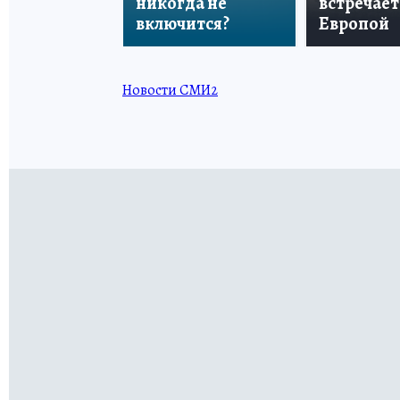
никогда не
встречает
включится?
Европой
Новости СМИ2