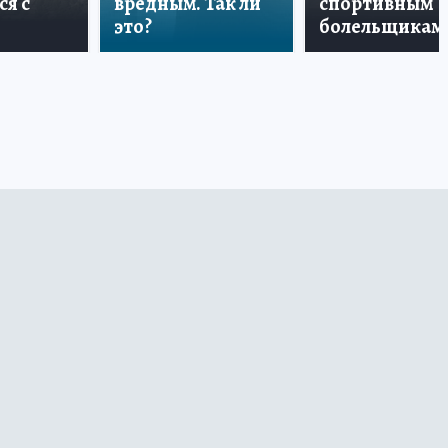
ся с
вредным. Так ли
спортивным
это?
болельщикам