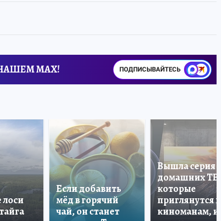
 НАШЕМ MAX!
ПОДПИСЫВАЙТЕСЬ
Вышла серия
домашних ТВ
Если добавить
которые
е лоси
мёд в горячий
приглянутся 
 тайга
чай, он станет
киноманам, и