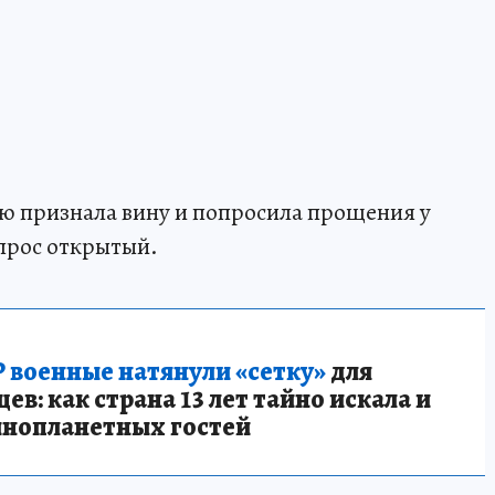
ю признала вину и попросила прощения у
прос открытый.
 военные натянули «сетку»
для
в: как страна 13 лет тайно искала и
инопланетных гостей