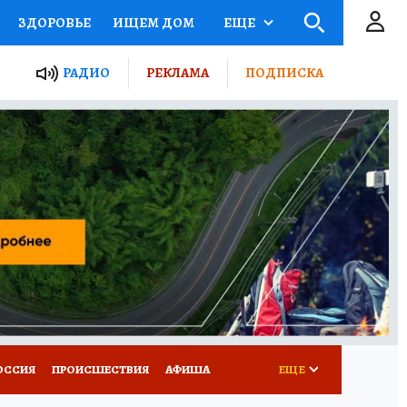
ЗДОРОВЬЕ
ИЩЕМ ДОМ
ЕЩЕ
ЫЕ ПРОЕКТЫ РОССИИ
РАДИО
РЕКЛАМА
ПОДПИСКА
КРЕТЫ
ПУТЕВОДИТЕЛЬ
 ЖЕЛЕЗА
ТУРИЗМ
Д ПОТРЕБИТЕЛЯ
ВСЕ О КП
ОССИЯ
ПРОИСШЕСТВИЯ
АФИША
ЕЩЕ