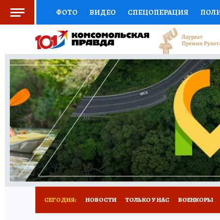
ФОТО
ВИДЕО
СПЕЦОПЕРАЦИЯ
ПОЛ
СОЦПОДДЕРЖКА
НАУКА
СПОРТ
КО
ВЫБОР ЭКСПЕРТОВ
ДОКТОР
ФИНАНС
КНИЖНАЯ ПОЛКА
ПРОГНОЗЫ НА СПОРТ
ПРЕСС-ЦЕНТР
НЕДВИЖИМОСТЬ
ТЕЛЕ
РАДИО КП
РЕКЛАМА
ТЕСТЫ
НОВОЕ 
СЕГОДНЯ:
НОВОСТИ
ТОЛЬКО У НАС
ВОЕНКОРЫ