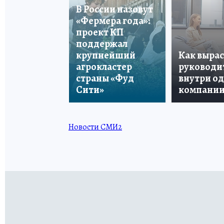
В России назовут
«Фермера года»:
проект КП
поддержал
крупнейший
Как вырас
агрокластер
руководи
страны «Фуд
внутри о
Сити»
компани
Новости СМИ2