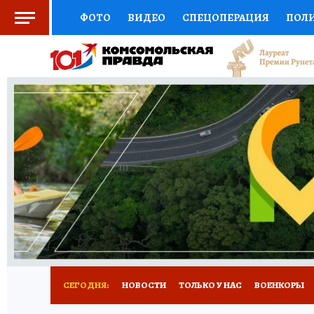
ФОТО
ВИДЕО
СПЕЦОПЕРАЦИЯ
ПОЛ
СОЦПОДДЕРЖКА
НАУКА
СПОРТ
КО
ВЫБОР ЭКСПЕРТОВ
ДОКТОР
ФИНАНС
КНИЖНАЯ ПОЛКА
ПРОГНОЗЫ НА СПОРТ
ПРЕСС-ЦЕНТР
НЕДВИЖИМОСТЬ
ТЕЛЕ
РАДИО КП
РЕКЛАМА
ТЕСТЫ
НОВОЕ 
СЕГОДНЯ:
НОВОСТИ
ТОЛЬКО У НАС
ВОЕНКОРЫ