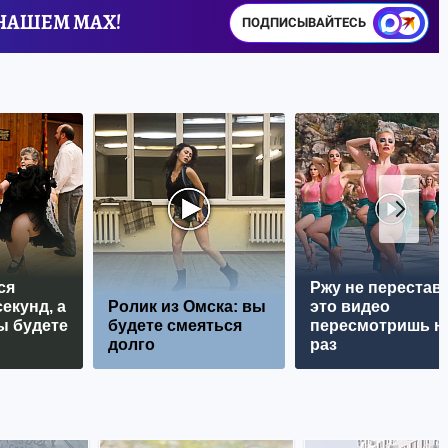
 НАШЕМ MAX!
ПОДПИСЫВАЙТЕСЬ
ся
Ржу не перестава
екунд, а
Ролик из Омска: вы
это видео
ы будете
будете смеяться
пересмотришь н
долго
раз