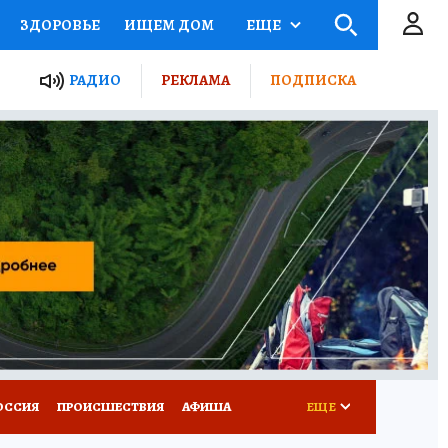
ЗДОРОВЬЕ
ИЩЕМ ДОМ
ЕЩЕ
ЫЕ ПРОЕКТЫ РОССИИ
РАДИО
РЕКЛАМА
ПОДПИСКА
КРЕТЫ
ПУТЕВОДИТЕЛЬ
 ЖЕЛЕЗА
ТУРИЗМ
Д ПОТРЕБИТЕЛЯ
ВСЕ О КП
ОССИЯ
ПРОИСШЕСТВИЯ
АФИША
ЕЩЕ