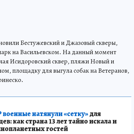
новили Бестужевский и Джазовый скверы,
парк на Васильевском. На данный момент
лючая Исидоровский сквер, пляжи Новый и
ом, площадку для выгула собак на Ветеранов,
ринеско.
 военные натянули «сетку»
для
в: как страна 13 лет тайно искала и
инопланетных гостей