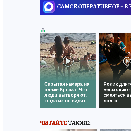
САМОЕ ОПЕРАТИВНОЕ – В
Скрытая камера на
Ролик длит
пляже Крыма: Что
несколько с
люди вытворяют,
смеяться в
когда их не видят...
долго
ЧИТАЙТЕ
ТАКЖЕ: