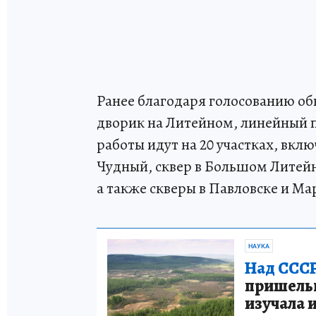
Ранее благодаря голосованию об
дворик на Литейном, линейный 
работы идут на 20 участках, вк
Чудный, сквер в Большом Литейн
а также скверы в Павловске и Ма
НАУКА
Над СССР
пришельце
изучала 