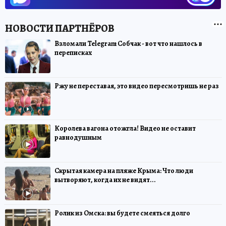
Взломали Telegram Собчак - вот что нашлось в
переписках
Ржу не переставая, это видео пересмотришь не раз
Королева вагона отожгла! Видео не оставит
равнодушным
Скрытая камера на пляже Крыма: Что люди
вытворяют, когда их не видят...
Ролик из Омска: вы будете смеяться долго