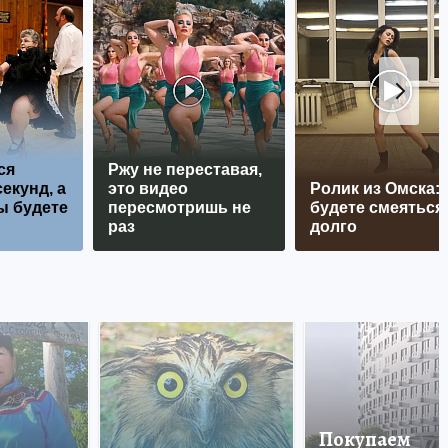
ся
Ржу не переставая,
екунд, а
это видео
Ролик из Омска:
ы будете
пересмотришь не
будете смеяться
раз
долго
Покупаем