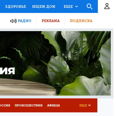
ЗДОРОВЬЕ
ИЩЕМ ДОМ
ЕЩЕ
ЫЕ ПРОЕКТЫ РОССИИ
РАДИО
РЕКЛАМА
ПОДПИСКА
КРЕТЫ
ПУТЕВОДИТЕЛЬ
 ЖЕЛЕЗА
ТУРИЗМ
Д ПОТРЕБИТЕЛЯ
ВСЕ О КП
ОССИЯ
ПРОИСШЕСТВИЯ
АФИША
ЕЩЕ