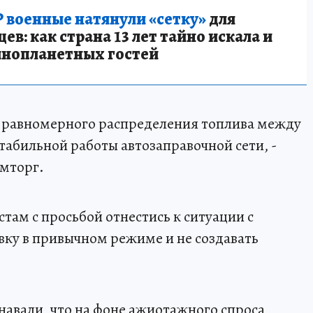
 военные натянули «сетку»
для
в: как страна 13 лет тайно искала и
инопланетных гостей
е равномерного распределения топлива между
абильной работы автозаправочной сети, -
мторг.
там с просьбой отнестись к ситуации с
ку в привычном режиме и не создавать
навали, что на фоне ажиотажного спроса