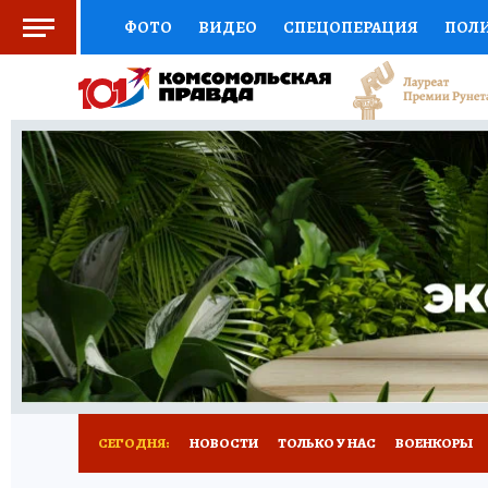
ФОТО
ВИДЕО
СПЕЦОПЕРАЦИЯ
ПОЛ
СОЦПОДДЕРЖКА
НАУКА
СПОРТ
КО
ВЫБОР ЭКСПЕРТОВ
ДОКТОР
ФИНАНС
КНИЖНАЯ ПОЛКА
ПРОГНОЗЫ НА СПОРТ
ПРЕСС-ЦЕНТР
НЕДВИЖИМОСТЬ
ТЕЛЕ
РАДИО КП
РЕКЛАМА
ТЕСТЫ
НОВОЕ 
СЕГОДНЯ:
НОВОСТИ
ТОЛЬКО У НАС
ВОЕНКОРЫ