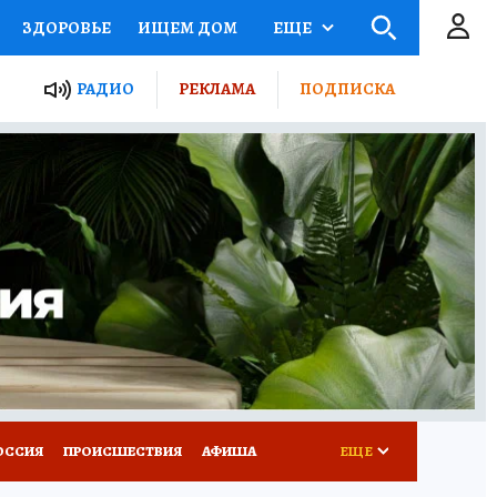
ЗДОРОВЬЕ
ИЩЕМ ДОМ
ЕЩЕ
ЫЕ ПРОЕКТЫ РОССИИ
РАДИО
РЕКЛАМА
ПОДПИСКА
КРЕТЫ
ПУТЕВОДИТЕЛЬ
 ЖЕЛЕЗА
ТУРИЗМ
Д ПОТРЕБИТЕЛЯ
ВСЕ О КП
ОССИЯ
ПРОИСШЕСТВИЯ
АФИША
ЕЩЕ