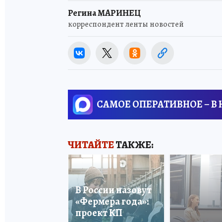
Регина МАРИНЕЦ
корреспондент ленты новостей
САМОЕ ОПЕРАТИВНОЕ – В
ЧИТАЙТЕ
ТАКЖЕ:
В России назовут
«Фермера года»:
проект КП