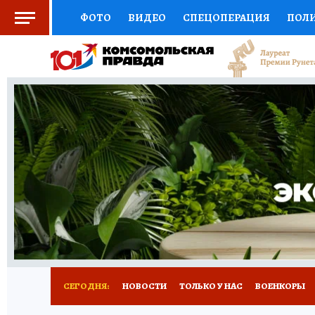
ФОТО
ВИДЕО
СПЕЦОПЕРАЦИЯ
ПОЛ
СОЦПОДДЕРЖКА
НАУКА
СПОРТ
КО
ВЫБОР ЭКСПЕРТОВ
ДОКТОР
ФИНАНС
КНИЖНАЯ ПОЛКА
ПРОГНОЗЫ НА СПОРТ
ПРЕСС-ЦЕНТР
НЕДВИЖИМОСТЬ
ТЕЛЕ
РАДИО КП
РЕКЛАМА
ТЕСТЫ
НОВОЕ 
СЕГОДНЯ:
НОВОСТИ
ТОЛЬКО У НАС
ВОЕНКОРЫ