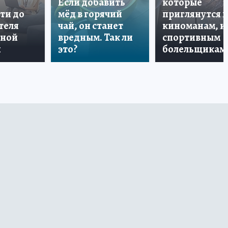
Если добавить
которые
ти до
мёд в горячий
приглянутся 
теля
чай, он станет
киноманам, и
дной
вредным. Так ли
спортивным
и
это?
болельщикам