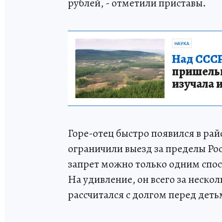
рублей, - отметили приставы.
НАУКА
Над СССР
пришельце
изучала 
Горе-отец быстро появился в рай
ограничили выезд за пределы Рос
запрет можно только одним спос
На удивление, он всего за неск
рассчитался с долгом перед деть