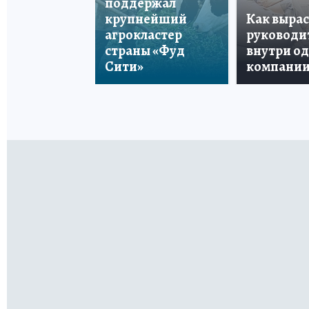
поддержал
крупнейший
Как вырас
агрокластер
руководи
страны «Фуд
внутри о
Сити»
компани