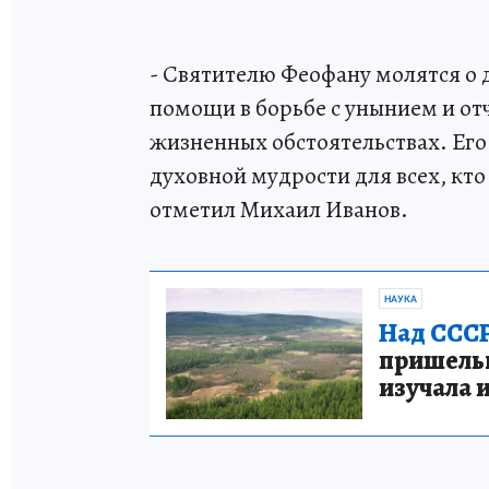
- Святителю Феофану молятся о 
помощи в борьбе с унынием и от
жизненных обстоятельствах. Ег
духовной мудрости для всех, кто
отметил Михаил Иванов.
НАУКА
Над СССР
пришельце
изучала 