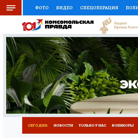
ФОТО
ВИДЕО
СПЕЦОПЕРАЦИЯ
ПОЛ
СОЦПОДДЕРЖКА
НАУКА
СПОРТ
КО
ВЫБОР ЭКСПЕРТОВ
ДОКТОР
ФИНАНС
КНИЖНАЯ ПОЛКА
ПРОГНОЗЫ НА СПОРТ
ПРЕСС-ЦЕНТР
НЕДВИЖИМОСТЬ
ТЕЛЕ
РАДИО КП
РЕКЛАМА
ТЕСТЫ
НОВОЕ 
СЕГОДНЯ:
НОВОСТИ
ТОЛЬКО У НАС
ВОЕНКОРЫ