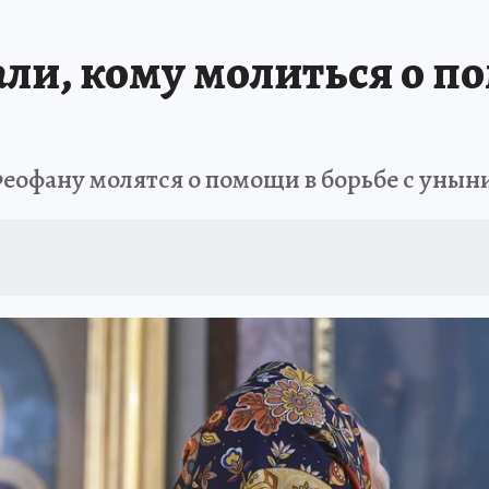
 БЛОКАДА
ИСПЫТАНО НА СЕБЕ
ли, кому молиться о по
еофану молятся о помощи в борьбе с унын