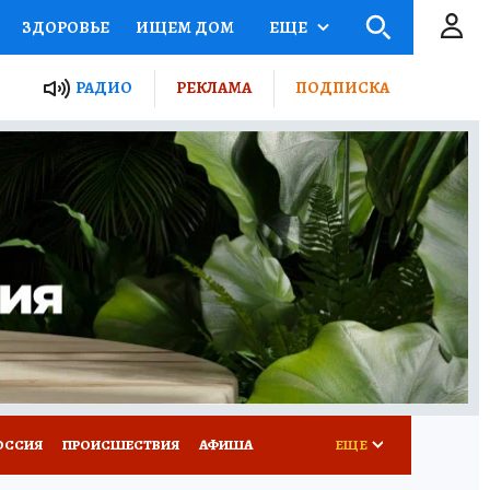
ЗДОРОВЬЕ
ИЩЕМ ДОМ
ЕЩЕ
ЫЕ ПРОЕКТЫ РОССИИ
РАДИО
РЕКЛАМА
ПОДПИСКА
КРЕТЫ
ПУТЕВОДИТЕЛЬ
 ЖЕЛЕЗА
ТУРИЗМ
Д ПОТРЕБИТЕЛЯ
ВСЕ О КП
ОССИЯ
ПРОИСШЕСТВИЯ
АФИША
ЕЩЕ