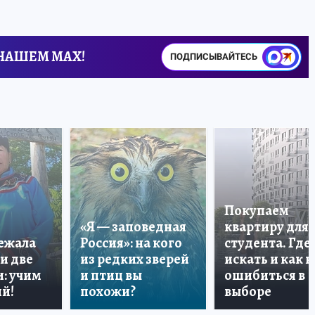
 НАШЕМ MAX!
ПОДПИСЫВАЙТЕСЬ
Покупаем
«Я — заповедная
квартиру для
лежала
Россия»: на кого
студента. Где
и две
из редких зверей
искать и как н
: учим
и птиц вы
ошибиться в
й!
похожи?
выборе