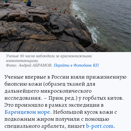
Ученые 80 часов наблюдали за краснокнижными
млекопитающими.
Фото:
Андрей АБРАМОВ.
Перейти в Фотобанк КП
Ученые впервые в России взяли прижизненную
биопсию кожи (образец тканей для
дальнейшего микроскопического
исследования. – Прим.ред.) у горбатых китов.
Это произошло в рамках экспедиции в
Баренцевом море
. Небольшой кусок кожи с
подкожным жиром получили с помощью
специального арбалета, пишет
b-port.com
.