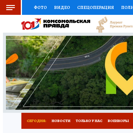
ФОТО
ВИДЕО
СПЕЦОПЕРАЦИЯ
ПОЛ
СОЦПОДДЕРЖКА
НАУКА
СПОРТ
КО
ВЫБОР ЭКСПЕРТОВ
ДОКТОР
ФИНАНС
КНИЖНАЯ ПОЛКА
ПРОГНОЗЫ НА СПОРТ
ПРЕСС-ЦЕНТР
НЕДВИЖИМОСТЬ
ТЕЛЕ
РАДИО КП
РЕКЛАМА
ТЕСТЫ
НОВОЕ 
СЕГОДНЯ:
НОВОСТИ
ТОЛЬКО У НАС
ВОЕНКОРЫ