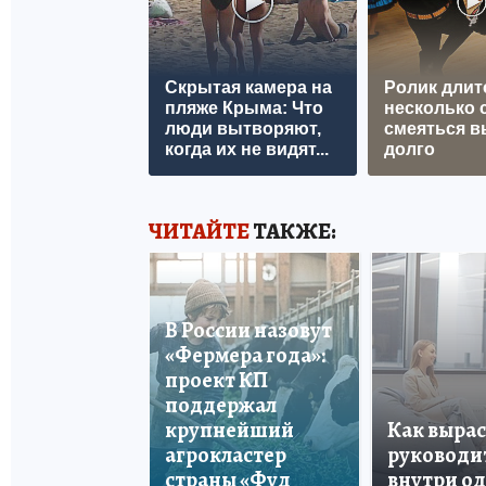
Скрытая камера на
Ролик длит
пляже Крыма: Что
несколько с
люди вытворяют,
смеяться в
когда их не видят...
долго
ЧИТАЙТЕ
ТАКЖЕ:
В России назовут
«Фермера года»:
проект КП
поддержал
крупнейший
Как вырас
агрокластер
руководи
страны «Фуд
внутри о