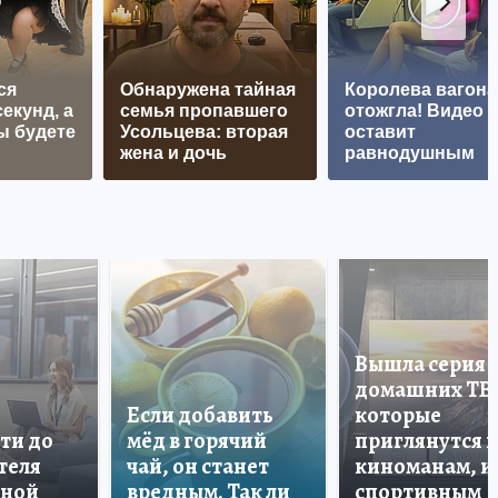
ся
Обнаружена тайная
Королева вагона
екунд, а
семья пропавшего
отожгла! Видео 
ы будете
Усольцева: вторая
оставит
жена и дочь
равнодушным
Вышла серия
домашних ТВ
Если добавить
которые
ти до
мёд в горячий
приглянутся 
теля
чай, он станет
киноманам, и
дной
вредным. Так ли
спортивным