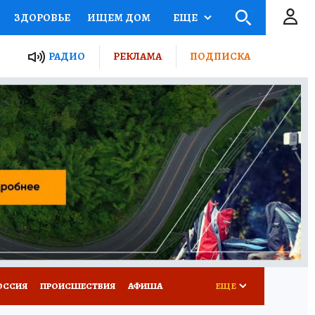
ЗДОРОВЬЕ
ИЩЕМ ДОМ
ЕЩЕ
ЫЕ ПРОЕКТЫ РОССИИ
РАДИО
РЕКЛАМА
ПОДПИСКА
КРЕТЫ
ПУТЕВОДИТЕЛЬ
 ЖЕЛЕЗА
ТУРИЗМ
Д ПОТРЕБИТЕЛЯ
ВСЕ О КП
ОССИЯ
ПРОИСШЕСТВИЯ
АФИША
ЕЩЕ