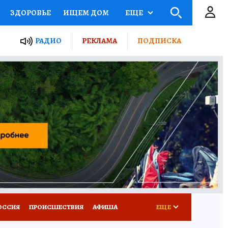
ЗДОРОВЬЕ
ИЩЕМ ДОМ
ЕЩЕ
ЫЕ ПРОЕКТЫ РОССИИ
РАДИО
РЕКЛАМА
ПОДПИСКА
КРЕТЫ
ПУТЕВОДИТЕЛЬ
 ЖЕЛЕЗА
ТУРИЗМ
Д ПОТРЕБИТЕЛЯ
ВСЕ О КП
ОССИЯ
ПРОИСШЕСТВИЯ
АФИША
ЕЩЕ