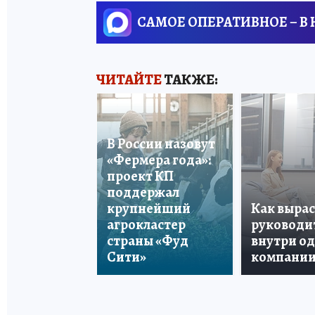
САМОЕ ОПЕРАТИВНОЕ – В
ЧИТАЙТЕ
ТАКЖЕ:
В России назовут
«Фермера года»:
проект КП
поддержал
крупнейший
Как вырас
агрокластер
руководи
страны «Фуд
внутри о
Сити»
компани