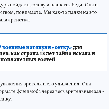
 дурь пойдет в голову и начнется беда. Она и
еством, понимаете. Мы как-то падки на это
зала артистка.
 военные натянули «сетку»
для
в: как страна 13 лет тайно искала и
инопланетных гостей
 уважения зрителя и его удивления. Она
формате флэшмоба через весь зрительный зал -
блику.