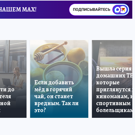
 НАШЕМ MAX!
ПОДПИСЫВАЙТЕСЬ
Вышла серия
домашних ТВ
Если добавить
которые
ти до
мёд в горячий
приглянутся 
теля
чай, он станет
киноманам, и
дной
вредным. Так ли
спортивным
и
это?
болельщикам