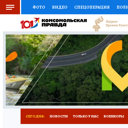
ФОТО
ВИДЕО
СПЕЦОПЕРАЦИЯ
ПОЛ
СОЦПОДДЕРЖКА
НАУКА
СПОРТ
КО
ВЫБОР ЭКСПЕРТОВ
ДОКТОР
ФИНАНС
КНИЖНАЯ ПОЛКА
ПРОГНОЗЫ НА СПОРТ
ПРЕСС-ЦЕНТР
НЕДВИЖИМОСТЬ
ТЕЛЕ
РАДИО КП
РЕКЛАМА
ТЕСТЫ
НОВОЕ 
СЕГОДНЯ:
НОВОСТИ
ТОЛЬКО У НАС
ВОЕНКОРЫ