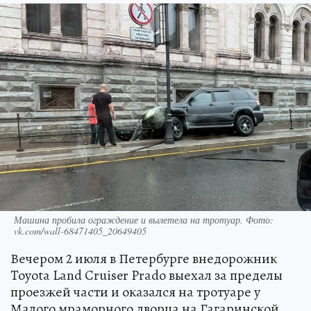
Машина пробила ограждение и вылетела на тротуар. Фото:
vk.com/wall-68471405_20649405
Вечером 2 июля в Петербурге внедорожник
Toyota Land Cruiser Prado выехал за пределы
проезжей части и оказался на тротуаре у
Малого мраморного дворца на Гагаринской