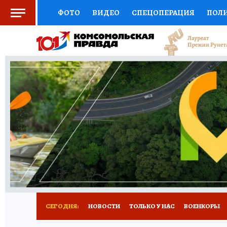
ФОТО
ВИДЕО
СПЕЦОПЕРАЦИЯ
ПОЛ
СОЦПОДДЕРЖКА
НАУКА
СПОРТ
КО
ВЫБОР ЭКСПЕРТОВ
ДОКТОР
ФИНАНС
КНИЖНАЯ ПОЛКА
ПРОГНОЗЫ НА СПОРТ
ПРЕСС-ЦЕНТР
НЕДВИЖИМОСТЬ
ТЕЛЕ
РАДИО КП
РЕКЛАМА
ТЕСТЫ
НОВОЕ 
СЕГОДНЯ:
НОВОСТИ
ТОЛЬКО У НАС
ВОЕНКОРЫ