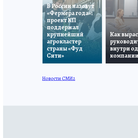
В России назовут
«Фермера года»:
проект КП
поддержал
крупнейший
Как вырас
агрокластер
руководи
страны «Фуд
внутри о
Сити»
компани
Новости СМИ2