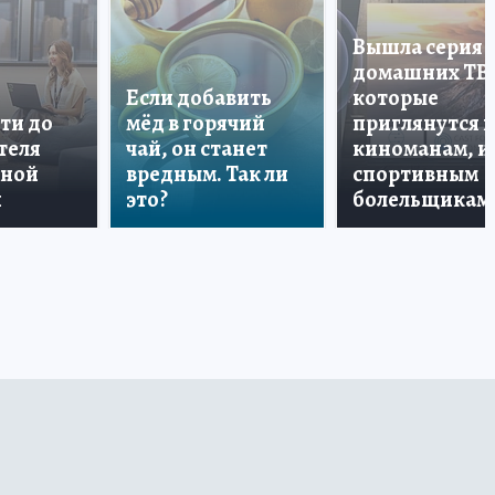
Вышла серия
домашних ТВ
Если добавить
которые
ти до
мёд в горячий
приглянутся 
теля
чай, он станет
киноманам, и
дной
вредным. Так ли
спортивным
и
это?
болельщикам