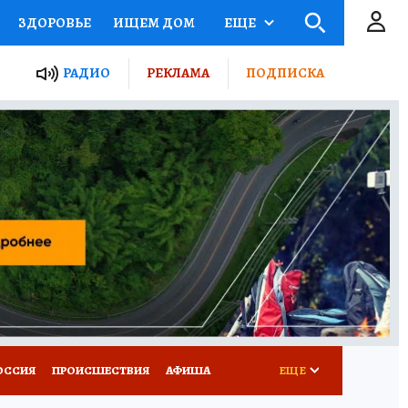
ЗДОРОВЬЕ
ИЩЕМ ДОМ
ЕЩЕ
ЫЕ ПРОЕКТЫ РОССИИ
РАДИО
РЕКЛАМА
ПОДПИСКА
КРЕТЫ
ПУТЕВОДИТЕЛЬ
 ЖЕЛЕЗА
ТУРИЗМ
Д ПОТРЕБИТЕЛЯ
ВСЕ О КП
ОССИЯ
ПРОИСШЕСТВИЯ
АФИША
ЕЩЕ