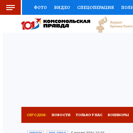
ФОТО
ВИДЕО
СПЕЦОПЕРАЦИЯ
ПОЛ
СОЦПОДДЕРЖКА
НАУКА
СПОРТ
КО
ВЫБОР ЭКСПЕРТОВ
ДОКТОР
ФИНАНС
КНИЖНАЯ ПОЛКА
ПРОГНОЗЫ НА СПОРТ
ПРЕСС-ЦЕНТР
НЕДВИЖИМОСТЬ
ТЕЛЕ
РАДИО КП
РЕКЛАМА
ТЕСТЫ
НОВОЕ 
СЕГОДНЯ:
НОВОСТИ
ТОЛЬКО У НАС
ВОЕНКОРЫ
ПЕТЕРБУРГСКАЯ СТРОЙКА
НЕИЗВЕСТНАЯ