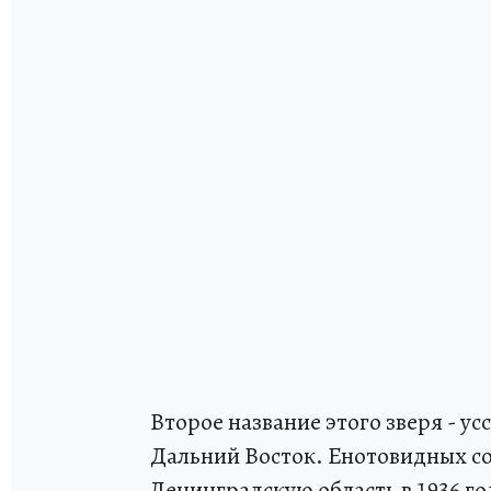
Второе название этого зверя - ус
Дальний Восток. Енотовидных со
Ленинградскую область в 1936 г