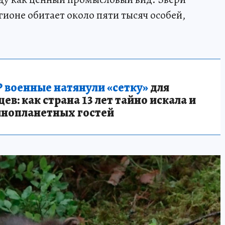
ионе обитает около пяти тысяч особей,
 военные натянули «сетку»
для
в: как страна 13 лет тайно искала и
инопланетных гостей