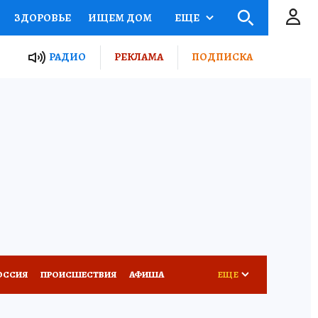
ЗДОРОВЬЕ
ИЩЕМ ДОМ
ЕЩЕ
ЫЕ ПРОЕКТЫ РОССИИ
РАДИО
РЕКЛАМА
ПОДПИСКА
КРЕТЫ
ПУТЕВОДИТЕЛЬ
 ЖЕЛЕЗА
ТУРИЗМ
Д ПОТРЕБИТЕЛЯ
ВСЕ О КП
ОССИЯ
ПРОИСШЕСТВИЯ
АФИША
ЕЩЕ