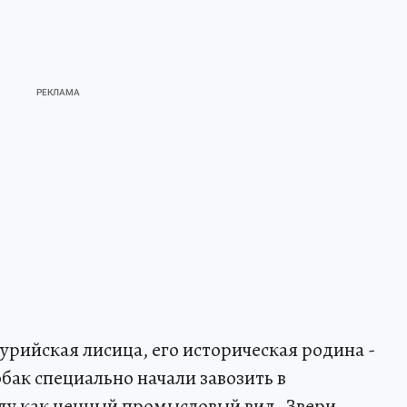
сурийская лисица, его историческая родина -
бак специально начали завозить в
оду как ценный промысловый вид. Звери