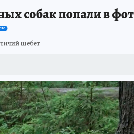
ых собак попали в фот
ОТО
птичий щебет