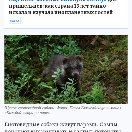
пришельцев: как страна 13 лет тайно
искала и изучала инопланетных гостей
НАУКА
Щенок енотовидной собаки. Фото: Павел Глазков/telegram-канал
«Каждой твари по паре»
Енотовидные собаки живут парами. Самцы
помогают выкармливать и растить потомство.