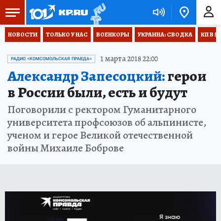
НОВОСТИ
ТОЛЬКО У НАС
ВОЕНКОРЫ
УКРАИНА: СВОДКА
КП В М
1 марта 2018 22:00
РАДИО «КОМСОМОЛЬСКАЯ ПРАВДА»
Александр Запесоцкий:
герои
в России были, есть и будут
Поговорили с ректором Гуманитарного
университета профсоюзов об альпинисте,
ученом и герое Великой отечественной
войны Михаиле Боброве