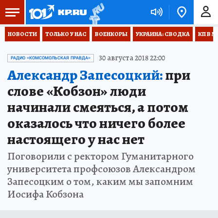
НОВОСТИ
ТОЛЬКО У НАС
ВОЕНКОРЫ
УКРАИНА: СВОДКА
КП В М
30 августа 2018 22:00
РАДИО «КОМСОМОЛЬСКАЯ ПРАВДА»
Александр Запесоцкий:
при
слове «Кобзон» люди
начинали смеяться, а потом
оказалось что ничего более
настоящего у нас нет
Поговорили с ректором Гуманитарного
университета профсоюзов Александром
Запесоцким о том, каким мы запомним
Иосифа Кобзона