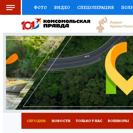
ФОТО
ВИДЕО
СПЕЦОПЕРАЦИЯ
ПОЛ
СОЦПОДДЕРЖКА
НАУКА
СПОРТ
КО
ВЫБОР ЭКСПЕРТОВ
ДОКТОР
ФИНАНС
КНИЖНАЯ ПОЛКА
ПРОГНОЗЫ НА СПОРТ
ПРЕСС-ЦЕНТР
НЕДВИЖИМОСТЬ
ТЕЛЕ
РАДИО КП
РЕКЛАМА
ТЕСТЫ
НОВОЕ 
СЕГОДНЯ:
НОВОСТИ
ТОЛЬКО У НАС
ВОЕНКОРЫ