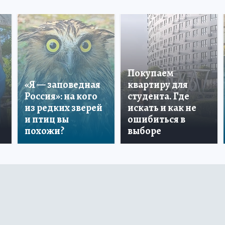
Покупаем
«Я — заповедная
квартиру для
Россия»: на кого
студента. Где
из редких зверей
искать и как не
и птиц вы
ошибиться в
похожи?
выборе