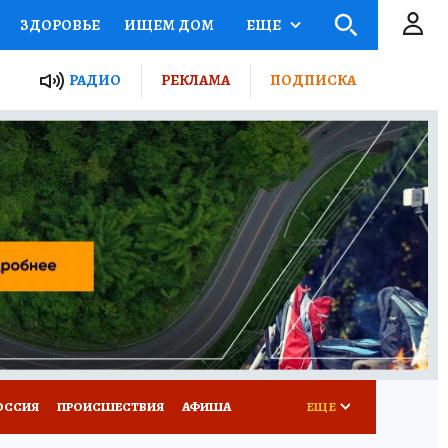
ЗДОРОВЬЕ
ИЩЕМ ДОМ
ЕЩЕ
ЫЕ ПРОЕКТЫ РОССИИ
РАДИО
РЕКЛАМА
ПОДПИСКА
КРЕТЫ
ПУТЕВОДИТЕЛЬ
 ЖЕЛЕЗА
ТУРИЗМ
Д ПОТРЕБИТЕЛЯ
ВСЕ О КП
ОССИЯ
ПРОИСШЕСТВИЯ
АФИША
ЕЩЕ