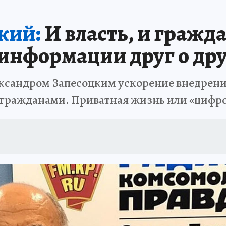
 БЛОКАДА
ИСПЫТАНО НА СЕБЕ
кий:
И власть, и гражд
информации друг о дру
сандром Запесоцким ускорение внедрения
а гражданами. Приватная жизнь или «цифр