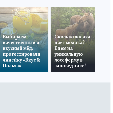
Выбираем
Сколько лосиха
качественный и
дает молока?
вкусный мёд:
Едем на
Ка
протестировали
уникальную
со
линейку «Вкус &
лосеферму в
на
Польза»
заповеднике!
за