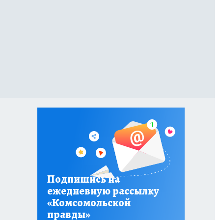
Подпишись на
ежедневную рассылку
«Комсомольской
правды»