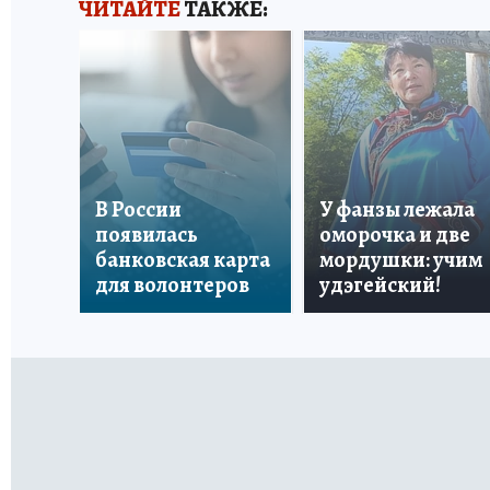
ЧИТАЙТЕ
ТАКЖЕ:
В России
У фанзы лежала
появилась
оморочка и две
банковская карта
мордушки: учим
для волонтеров
удэгейский!