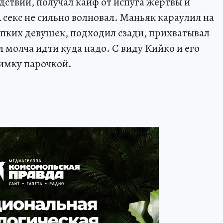
едствии, получал кайф от испуга жертвы и
секс не сильно волновал. Маньяк караулил на
упких девушек, подходил сзади, прихватывал
 молча идти куда надо. С виду Кийко и его
имку парочкой.