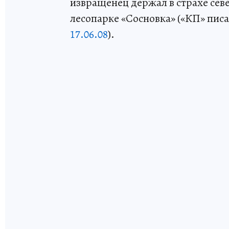
извращенец держал в страхе севе
лесопарке «Сосновка» («КП» писа
17.06.08
).