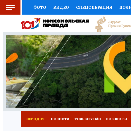
ФОТО
ВИДЕО
СПЕЦОПЕРАЦИЯ
ПОЛ
СОЦПОДДЕРЖКА
НАУКА
СПОРТ
КО
ВЫБОР ЭКСПЕРТОВ
ДОКТОР
ФИНАНС
КНИЖНАЯ ПОЛКА
ПРОГНОЗЫ НА СПОРТ
ПРЕСС-ЦЕНТР
НЕДВИЖИМОСТЬ
ТЕЛЕ
РАДИО КП
РЕКЛАМА
ТЕСТЫ
НОВОЕ 
СЕГОДНЯ:
НОВОСТИ
ТОЛЬКО У НАС
ВОЕНКОРЫ