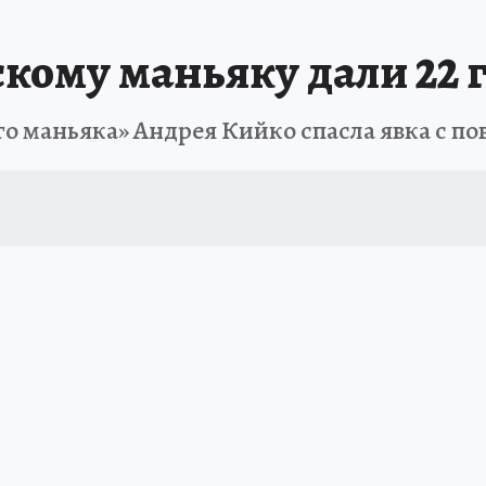
 БЛОКАДА
ИСПЫТАНО НА СЕБЕ
скому маньяку дали 22 
о маньяка» Андрея Кийко спасла явка с п