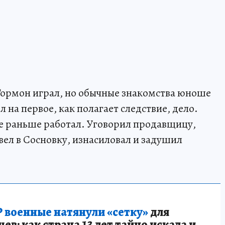
 Гормон играл, но обычные знакомства юноше
л на первое, как полагает следствие, дело.
е раньше работал. Уговорил продавщицу,
вел в Сосновку, изнасиловал и задушил
 военные натянули «сетку»
для
в: как страна 13 лет тайно искала и