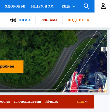
ЗДОРОВЬЕ
ИЩЕМ ДОМ
ЕЩЕ
ЫЕ ПРОЕКТЫ РОССИИ
РАДИО
РЕКЛАМА
ПОДПИСКА
КРЕТЫ
ПУТЕВОДИТЕЛЬ
 ЖЕЛЕЗА
ТУРИЗМ
Д ПОТРЕБИТЕЛЯ
ВСЕ О КП
ОССИЯ
ПРОИСШЕСТВИЯ
АФИША
ЕЩЕ