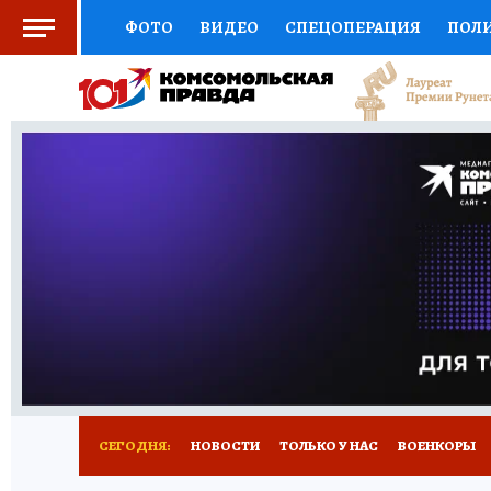
ФОТО
ВИДЕО
СПЕЦОПЕРАЦИЯ
ПОЛ
СОЦПОДДЕРЖКА
НАУКА
СПОРТ
КО
ВЫБОР ЭКСПЕРТОВ
ДОКТОР
ФИНАНС
КНИЖНАЯ ПОЛКА
ПРОГНОЗЫ НА СПОРТ
ПРЕСС-ЦЕНТР
НЕДВИЖИМОСТЬ
ТЕЛЕ
РАДИО КП
РЕКЛАМА
ТЕСТЫ
НОВОЕ 
СЕГОДНЯ:
НОВОСТИ
ТОЛЬКО У НАС
ВОЕНКОРЫ