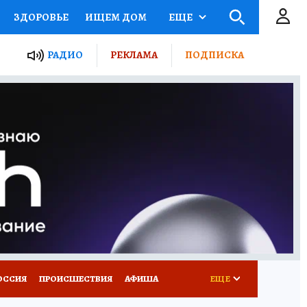
ЗДОРОВЬЕ
ИЩЕМ ДОМ
ЕЩЕ
ЫЕ ПРОЕКТЫ РОССИИ
РАДИО
РЕКЛАМА
ПОДПИСКА
КРЕТЫ
ПУТЕВОДИТЕЛЬ
 ЖЕЛЕЗА
ТУРИЗМ
Д ПОТРЕБИТЕЛЯ
ВСЕ О КП
ОССИЯ
ПРОИСШЕСТВИЯ
АФИША
ЕЩЕ