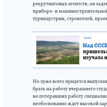
рекрутинговых агентств, он зад
приборо- и машиностроительной
туриндустрии, строителей, про
НАУКА
Над СССР
пришельце
изучала 
Но хуже всего придется выпускни
брать на работу вчерашнего студ
но потерявших работу специалис
необоснованно ждет высокой зар