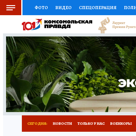
ФОТО
ВИДЕО
СПЕЦОПЕРАЦИЯ
ПОЛ
СОЦПОДДЕРЖКА
НАУКА
СПОРТ
КО
ВЫБОР ЭКСПЕРТОВ
ДОКТОР
ФИНАНС
КНИЖНАЯ ПОЛКА
ПРОГНОЗЫ НА СПОРТ
ПРЕСС-ЦЕНТР
НЕДВИЖИМОСТЬ
ТЕЛЕ
РАДИО КП
РЕКЛАМА
ТЕСТЫ
НОВОЕ 
СЕГОДНЯ:
НОВОСТИ
ТОЛЬКО У НАС
ВОЕНКОРЫ