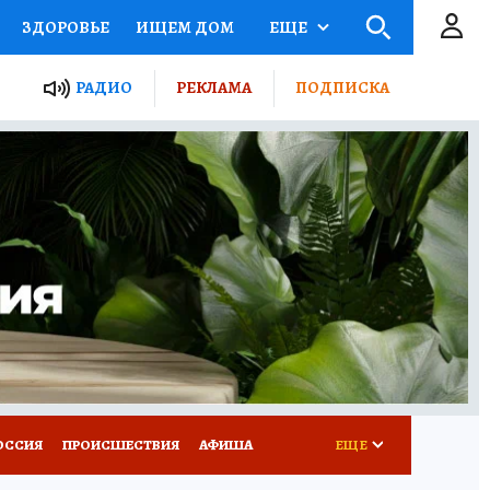
ЗДОРОВЬЕ
ИЩЕМ ДОМ
ЕЩЕ
ЫЕ ПРОЕКТЫ РОССИИ
РАДИО
РЕКЛАМА
ПОДПИСКА
КРЕТЫ
ПУТЕВОДИТЕЛЬ
 ЖЕЛЕЗА
ТУРИЗМ
Д ПОТРЕБИТЕЛЯ
ВСЕ О КП
ОССИЯ
ПРОИСШЕСТВИЯ
АФИША
ЕЩЕ