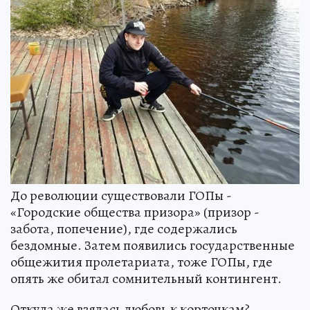
До революции существовали ГОПы -
«Городские общества призора» (призор -
забота, попечение), где содержались
бездомные. Затем появились государственные
общежития пролетариата, тоже ГОПы, где
опять же обитал сомнительный контингент.
Откуда же взялась любовь к корточкам?