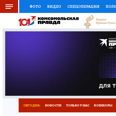
ФОТО
ВИДЕО
СПЕЦОПЕРАЦИЯ
ПОЛ
СОЦПОДДЕРЖКА
НАУКА
СПОРТ
КО
ВЫБОР ЭКСПЕРТОВ
ДОКТОР
ФИНАНС
КНИЖНАЯ ПОЛКА
ПРОГНОЗЫ НА СПОРТ
ПРЕСС-ЦЕНТР
НЕДВИЖИМОСТЬ
ТЕЛЕ
РАДИО КП
РЕКЛАМА
ТЕСТЫ
НОВОЕ 
СЕГОДНЯ:
НОВОСТИ
ТОЛЬКО У НАС
ВОЕНКОРЫ