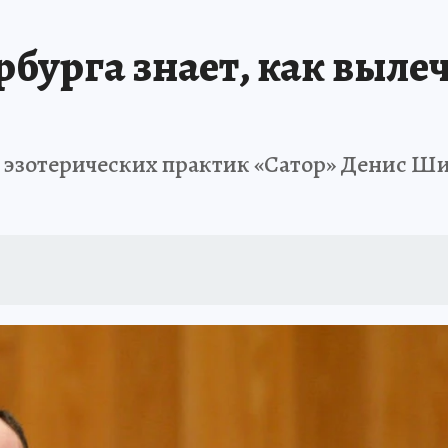
 БЛОКАДА
ИСПЫТАНО НА СЕБЕ
рбурга знает, как выле
 эзотерических практик «Сатор» Денис Ш