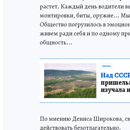
растет. Каждый день водители в
монтировки, биты, оружие... Мы
Общество погрузилось в эмоцио
живем ради себя и по одному пр
общность...
НАУКА
Над СССР
пришельце
изучала 
По мнению Дениса Широкова, си
действовать безотлагательно.