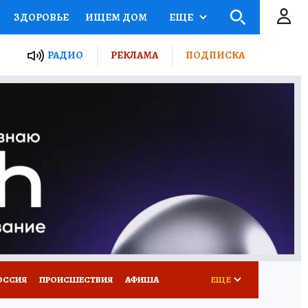
ЗДОРОВЬЕ
ИЩЕМ ДОМ
ЕЩЕ
ЫЕ ПРОЕКТЫ РОССИИ
РАДИО
РЕКЛАМА
ПОДПИСКА
КРЕТЫ
ПУТЕВОДИТЕЛЬ
 ЖЕЛЕЗА
ТУРИЗМ
Д ПОТРЕБИТЕЛЯ
ВСЕ О КП
ОССИЯ
ПРОИСШЕСТВИЯ
АФИША
ЕЩЕ